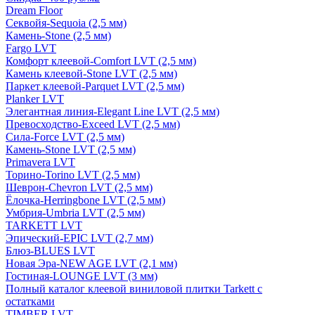
Dream Floor
Секвойя-Sequoia (2,5 мм)
Камень-Stone (2,5 мм)
Fargo LVT
Комфорт клеевой-Comfort LVT (2,5 мм)
Камень клеевой-Stone LVT (2,5 мм)
Паркет клеевой-Parquet LVT (2,5 мм)
Planker LVT
Элегантная линия-Elegant Line LVT (2,5 мм)
Превосходство-Exceed LVT (2,5 мм)
Сила-Force LVT (2,5 мм)
Камень-Stone LVT (2,5 мм)
Primavera LVT
Торино-Torino LVT (2,5 мм)
Шеврон-Chevron LVT (2,5 мм)
Ёлочка-Herringbone LVT (2,5 мм)
Умбрия-Umbria LVT (2,5 мм)
TARKETT LVT
Эпический-EPIC LVT (2,7 мм)
Блюз-BLUES LVT
Новая Эра-NEW AGE LVT (2,1 мм)
Гостиная-LOUNGE LVT (3 мм)
Полный каталог клеевой виниловой плитки Tarkett с
остатками
TIMBER LVT