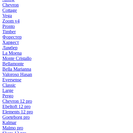
Chevron
Cottage
Vega
Zoom v4
Pronto
Timber
Форестер
Харвест
Ламбер
La Moena
Monte Cristallo
Bellamonte
Bella Marianna
Valoroso Hasan
Eversense
Classic
Large
Pergo
Chevron 12 pro
Ebeltoft 12 pro
Elements 12 pro
Goeteborg pro
Kalmar
Malmo pro