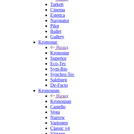
Tarkett
Cinema
Estetica
Navigator
Pilot
Ballet
Gallery
Kronostar
Назад
Kronostar
Superior
Eco-Tec
Sym-Bio
Synchro-Tec
Salzburg
De-Facto
Kronospan
Назад
Kronospan
Castello
Vega
Narrow
Variostep
Classic v4
Vintage