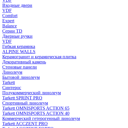
VDF
Входные двери
VDF
Comfort
Expert
Balance
Серии TD
Дверные ручки
VDF
Гибкая керамика
ALPINE WALLS
Керамогранит и керамическая плитка
Декоративный камень
Стеновые панели
Линолеум
Бытовой линолеум
Tarkett
Синтерос
Полукоммерческий линолеум
Tarkett SPRINT PRO
Спортивный линолеум
Tarkett OMNISPORTS ACTION 65
Tarkett OMNISPORTS ACTION 40
Коммерческий гетерогенный линолеум
Tarkett ACCZENT PRO