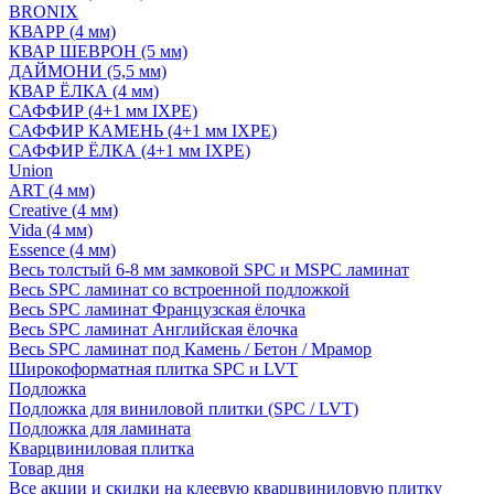
BRONIX
КВАРР (4 мм)
КВАР ШЕВРОН (5 мм)
ДАЙМОНИ (5,5 мм)
КВАР ЁЛКА (4 мм)
САФФИР (4+1 мм IXPE)
САФФИР КАМЕНЬ (4+1 мм IXPE)
САФФИР ЁЛКА (4+1 мм IXPE)
Union
ART (4 мм)
Creative (4 мм)
Vida (4 мм)
Essence (4 мм)
Весь толстый 6-8 мм замковой SPC и MSPC ламинат
Весь SPC ламинат со встроенной подложкой
Весь SPC ламинат Французская ёлочка
Весь SPC ламинат Английская ёлочка
Весь SPC ламинат под Камень / Бетон / Мрамор
Широкоформатная плитка SPC и LVT
Подложка
Подложка для виниловой плитки (SPC / LVT)
Подложка для ламината
Кварцвиниловая плитка
Товар дня
Все акции и скидки на клеевую кварцвиниловую плитку