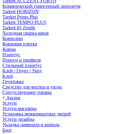
Tarkett ACCZENT FORTO
Коммерческий гомогенный линолеум
Tarkett HORIZON
Tarrket Primo Plus
Tarkett TEMPO PLUS
Tarkett iQ Zenith
Холодная сварка швов
Ковролин
Ковровая плитка
Ковры
Плинтус
Пороги и профиля
Стильный плинтус
Клей / Грунт / Уход
Клей
Грунтовка
Средство для чистки и ухода
Сопутствующие товары
Акции
Услуги
Услуги магазина
Установка межкомнатных дверей
Услуги дизайна
Укладка ламината и винила
Блог