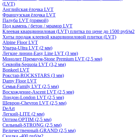
(LVT)
Английская ёлочка LVT
Французская ёлочка LVT
Палуба LVT (прямой)
Под камень / бетон / мрамор LVT
Клеевая кварцвиниловая (LVT) плитка по цене до 1500 руб/м2
Хиты продаж клеевой кварцвиниловой плитки (LVT)
Alpine Floor LVT
Ультра-Ultra LVT (2 мм)
Легкие линии-Easy Line LVT (3 мм)
Монолит Премиум-Stone Premium LVT (2,5 мм)
Секвойя-Sequoia LVT (3,2 мм)
Bonkeel LVT
Рокстар-ROCKSTARS (3 мм)
Damy Floor LVT
Семья-Family LVT (2,5 мм)
Восхождение-Ascent LVT (2,5 мм)
Лондон-London LVT (2,5 мм)
Шеврон-Chevron LVT (2,5 мм)
DeArt
Легкий-LITE (2 мм)
Оптим-OPTIM (2,5 мм)
Сильный-STRONG (2,5 мм)
Величественный-GRAND (2,5 мм)
Скидка -400 руб/м2