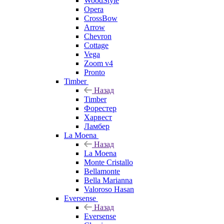
WoodStyle
Opera
CrossBow
Arrow
Chevron
Cottage
Vega
Zoom v4
Pronto
Timber
Назад
Timber
Форестер
Харвест
Ламбер
La Moena
Назад
La Moena
Monte Cristallo
Bellamonte
Bella Marianna
Valoroso Hasan
Eversense
Назад
Eversense