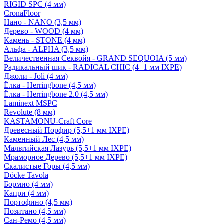
RIGID SPC (4 мм)
CronaFloor
Нано - NANO (3,5 мм)
Дерево - WOOD (4 мм)
Камень - STONE (4 мм)
Альфа - ALPHA (3,5 мм)
Величественная Секвойя - GRAND SEQUOIA (5 мм)
Радикальный шик - RADICAL CHIC (4+1 мм IXPE)
Джоли - Joli (4 мм)
Ёлка - Herringbone (4,5 мм)
Ёлка - Herringbone 2.0 (4,5 мм)
Laminext MSPC
Revolute (8 мм)
KASTAMONU-Craft Core
Древесный Порфир (5,5+1 мм IXPE)
Каменный Лес (4,5 мм)
Мальтийская Лазурь (5,5+1 мм IXPE)
Мраморное Дерево (5,5+1 мм IXPE)
Скалистые Горы (4,5 мм)
Döcke Tavola
Бормио (4 мм)
Капри (4 мм)
Портофино (4,5 мм)
Позитано (4,5 мм)
Сан-Ремо (4,5 мм)