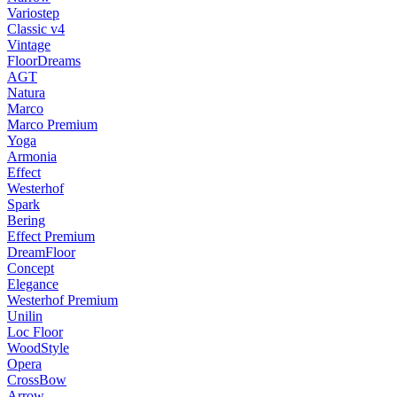
Variostep
Classic v4
Vintage
FloorDreams
AGT
Natura
Marco
Marco Premium
Yoga
Armonia
Effect
Westerhof
Spark
Bering
Effect Premium
DreamFloor
Concept
Elegance
Westerhof Premium
Unilin
Loc Floor
WoodStyle
Opera
CrossBow
Arrow