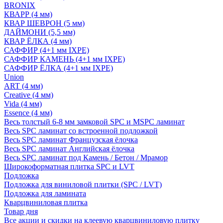
BRONIX
КВАРР (4 мм)
КВАР ШЕВРОН (5 мм)
ДАЙМОНИ (5,5 мм)
КВАР ЁЛКА (4 мм)
САФФИР (4+1 мм IXPE)
САФФИР КАМЕНЬ (4+1 мм IXPE)
САФФИР ЁЛКА (4+1 мм IXPE)
Union
ART (4 мм)
Creative (4 мм)
Vida (4 мм)
Essence (4 мм)
Весь толстый 6-8 мм замковой SPC и MSPC ламинат
Весь SPC ламинат со встроенной подложкой
Весь SPC ламинат Французская ёлочка
Весь SPC ламинат Английская ёлочка
Весь SPC ламинат под Камень / Бетон / Мрамор
Широкоформатная плитка SPC и LVT
Подложка
Подложка для виниловой плитки (SPC / LVT)
Подложка для ламината
Кварцвиниловая плитка
Товар дня
Все акции и скидки на клеевую кварцвиниловую плитку