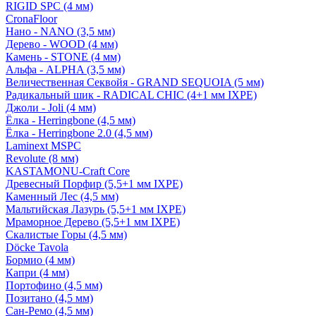
RIGID SPC (4 мм)
CronaFloor
Нано - NANO (3,5 мм)
Дерево - WOOD (4 мм)
Камень - STONE (4 мм)
Альфа - ALPHA (3,5 мм)
Величественная Секвойя - GRAND SEQUOIA (5 мм)
Радикальный шик - RADICAL CHIC (4+1 мм IXPE)
Джоли - Joli (4 мм)
Ёлка - Herringbone (4,5 мм)
Ёлка - Herringbone 2.0 (4,5 мм)
Laminext MSPC
Revolute (8 мм)
KASTAMONU-Craft Core
Древесный Порфир (5,5+1 мм IXPE)
Каменный Лес (4,5 мм)
Мальтийская Лазурь (5,5+1 мм IXPE)
Мраморное Дерево (5,5+1 мм IXPE)
Скалистые Горы (4,5 мм)
Döcke Tavola
Бормио (4 мм)
Капри (4 мм)
Портофино (4,5 мм)
Позитано (4,5 мм)
Сан-Ремо (4,5 мм)