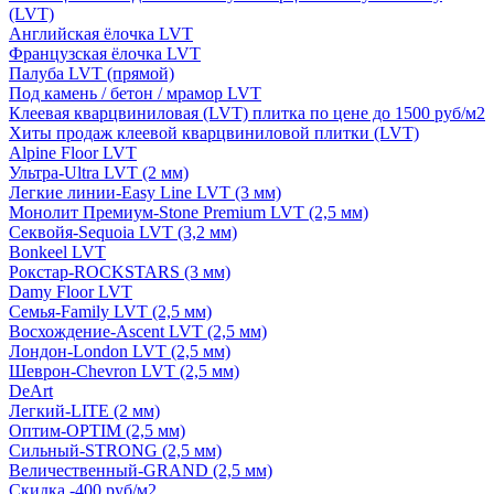
(LVT)
Английская ёлочка LVT
Французская ёлочка LVT
Палуба LVT (прямой)
Под камень / бетон / мрамор LVT
Клеевая кварцвиниловая (LVT) плитка по цене до 1500 руб/м2
Хиты продаж клеевой кварцвиниловой плитки (LVT)
Alpine Floor LVT
Ультра-Ultra LVT (2 мм)
Легкие линии-Easy Line LVT (3 мм)
Монолит Премиум-Stone Premium LVT (2,5 мм)
Секвойя-Sequoia LVT (3,2 мм)
Bonkeel LVT
Рокстар-ROCKSTARS (3 мм)
Damy Floor LVT
Семья-Family LVT (2,5 мм)
Восхождение-Ascent LVT (2,5 мм)
Лондон-London LVT (2,5 мм)
Шеврон-Chevron LVT (2,5 мм)
DeArt
Легкий-LITE (2 мм)
Оптим-OPTIM (2,5 мм)
Сильный-STRONG (2,5 мм)
Величественный-GRAND (2,5 мм)
Скидка -400 руб/м2