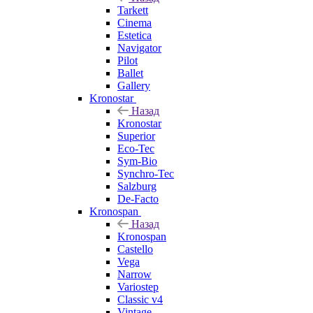
Tarkett
Cinema
Estetica
Navigator
Pilot
Ballet
Gallery
Kronostar
Назад
Kronostar
Superior
Eco-Tec
Sym-Bio
Synchro-Tec
Salzburg
De-Facto
Kronospan
Назад
Kronospan
Castello
Vega
Narrow
Variostep
Classic v4
Vintage