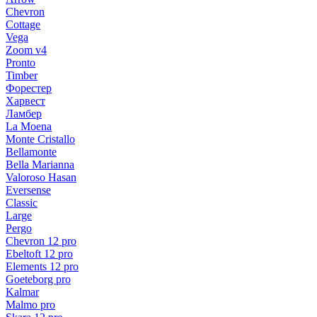
Chevron
Cottage
Vega
Zoom v4
Pronto
Timber
Форестер
Харвест
Ламбер
La Moena
Monte Cristallo
Bellamonte
Bella Marianna
Valoroso Hasan
Eversense
Classic
Large
Pergo
Chevron 12 pro
Ebeltoft 12 pro
Elements 12 pro
Goeteborg pro
Kalmar
Malmo pro