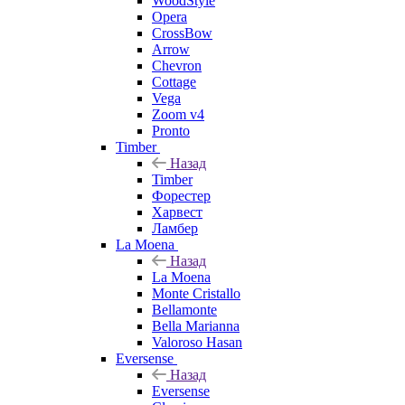
WoodStyle
Opera
CrossBow
Arrow
Chevron
Cottage
Vega
Zoom v4
Pronto
Timber
Назад
Timber
Форестер
Харвест
Ламбер
La Moena
Назад
La Moena
Monte Cristallo
Bellamonte
Bella Marianna
Valoroso Hasan
Eversense
Назад
Eversense