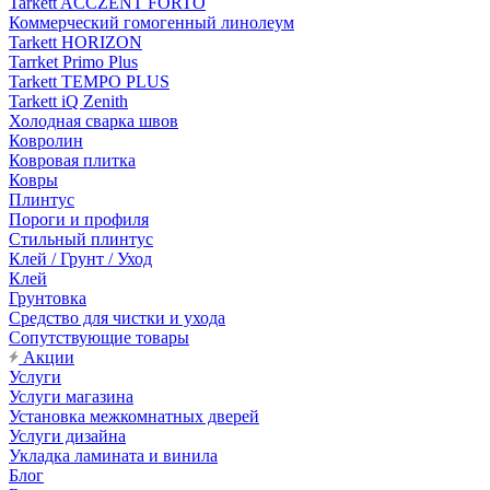
Tarkett ACCZENT FORTO
Коммерческий гомогенный линолеум
Tarkett HORIZON
Tarrket Primo Plus
Tarkett TEMPO PLUS
Tarkett iQ Zenith
Холодная сварка швов
Ковролин
Ковровая плитка
Ковры
Плинтус
Пороги и профиля
Стильный плинтус
Клей / Грунт / Уход
Клей
Грунтовка
Средство для чистки и ухода
Сопутствующие товары
Акции
Услуги
Услуги магазина
Установка межкомнатных дверей
Услуги дизайна
Укладка ламината и винила
Блог