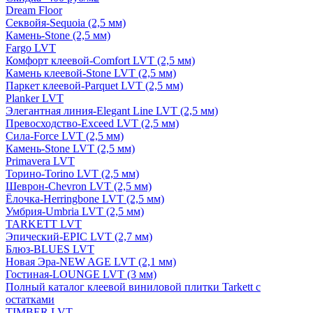
Dream Floor
Секвойя-Sequoia (2,5 мм)
Камень-Stone (2,5 мм)
Fargo LVT
Комфорт клеевой-Comfort LVT (2,5 мм)
Камень клеевой-Stone LVT (2,5 мм)
Паркет клеевой-Parquet LVT (2,5 мм)
Planker LVT
Элегантная линия-Elegant Line LVT (2,5 мм)
Превосходство-Exceed LVT (2,5 мм)
Сила-Force LVT (2,5 мм)
Камень-Stone LVT (2,5 мм)
Primavera LVT
Торино-Torino LVT (2,5 мм)
Шеврон-Chevron LVT (2,5 мм)
Ёлочка-Herringbone LVT (2,5 мм)
Умбрия-Umbria LVT (2,5 мм)
TARKETT LVT
Эпический-EPIC LVT (2,7 мм)
Блюз-BLUES LVT
Новая Эра-NEW AGE LVT (2,1 мм)
Гостиная-LOUNGE LVT (3 мм)
Полный каталог клеевой виниловой плитки Tarkett с
остатками
TIMBER LVT