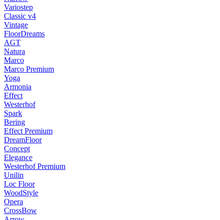
Variostep
Classic v4
Vintage
FloorDreams
AGT
Natura
Marco
Marco Premium
Yoga
Armonia
Effect
Westerhof
Spark
Bering
Effect Premium
DreamFloor
Concept
Elegance
Westerhof Premium
Unilin
Loc Floor
WoodStyle
Opera
CrossBow
Arrow