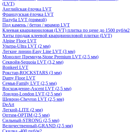
(LVT)
Английская ёлочка LVT
Французская ёлочка LVT
Палуба LVT (прямой)
Под камень / бетон / мрамор LVT
Клеевая кварцвиниловая (LVT) плитка по цене до 1500 руб/м2
Хиты продаж клеевой кварцвиниловой плитки (LVT)
Alpine Floor LVT
Ультра-Ultra LVT (2 мм)
Легкие линии-Easy Line LVT (3 мм)
Монолит Премиум-Stone Premium LVT (2,5 мм)
Секвойя-Sequoia LVT (3,2 мм)
Bonkeel LVT
Рокстар-ROCKSTARS (3 мм)
Damy Floor LVT
Семья-Family LVT (2,5 мм)
Восхождение-Ascent LVT (2,5 мм)
Лондон-London LVT (2,5 мм)
Шеврон-Chevron LVT (2,5 мм)
DeArt
Легкий-LITE (2 мм)
Оптим-OPTIM (2,5 мм)
Сильный-STRONG (2,5 мм)
Величественный-GRAND (2,5 мм)
Скидка -400 руб/м2