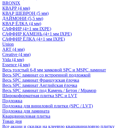
BRONIX
КВАРР (4 мм)
КВАР ШЕВРОН (5 мм)
ДАЙМОНИ (5,5 мм)
КВАР ЁЛКА (4 мм)
САФФИР (4+1 мм IXPE)
САФФИР КАМЕНЬ (4+1 мм IXPE)
САФФИР ЁЛКА (4+1 мм IXPE)
Union
ART (4 мм)
Creative (4 мм)
Vida (4 мм)
Essence (4 мм)
Весь толстый 6-8 мм замковой SPC и MSPC ламинат
Весь SPC ламинат со встроенной подложкой
Весь SPC ламинат Французская ёлочка
Весь SPC ламинат Английская ёлочка
Весь SPC ламинат под Камень / Бетон / Мрамор
Широкоформатная плитка SPC и LVT
Подложка
Подложка для виниловой плитки (SPC / LVT)
Подложка для ламината
Кварцвиниловая плитка
Товар дня
Все акции и скидки на клеевую кварцвиниловую плитку