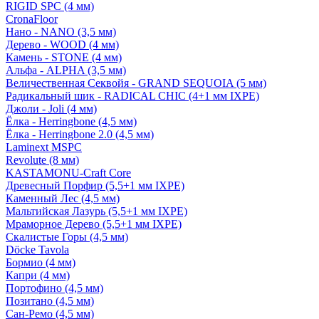
RIGID SPC (4 мм)
CronaFloor
Нано - NANO (3,5 мм)
Дерево - WOOD (4 мм)
Камень - STONE (4 мм)
Альфа - ALPHA (3,5 мм)
Величественная Секвойя - GRAND SEQUOIA (5 мм)
Радикальный шик - RADICAL CHIC (4+1 мм IXPE)
Джоли - Joli (4 мм)
Ёлка - Herringbone (4,5 мм)
Ёлка - Herringbone 2.0 (4,5 мм)
Laminext MSPC
Revolute (8 мм)
KASTAMONU-Craft Core
Древесный Порфир (5,5+1 мм IXPE)
Каменный Лес (4,5 мм)
Мальтийская Лазурь (5,5+1 мм IXPE)
Мраморное Дерево (5,5+1 мм IXPE)
Скалистые Горы (4,5 мм)
Döcke Tavola
Бормио (4 мм)
Капри (4 мм)
Портофино (4,5 мм)
Позитано (4,5 мм)
Сан-Ремо (4,5 мм)