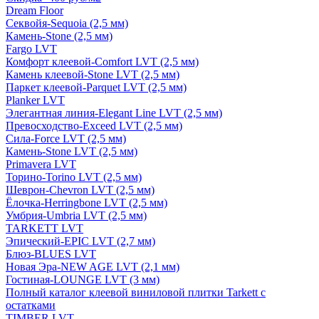
Dream Floor
Секвойя-Sequoia (2,5 мм)
Камень-Stone (2,5 мм)
Fargo LVT
Комфорт клеевой-Comfort LVT (2,5 мм)
Камень клеевой-Stone LVT (2,5 мм)
Паркет клеевой-Parquet LVT (2,5 мм)
Planker LVT
Элегантная линия-Elegant Line LVT (2,5 мм)
Превосходство-Exceed LVT (2,5 мм)
Сила-Force LVT (2,5 мм)
Камень-Stone LVT (2,5 мм)
Primavera LVT
Торино-Torino LVT (2,5 мм)
Шеврон-Chevron LVT (2,5 мм)
Ёлочка-Herringbone LVT (2,5 мм)
Умбрия-Umbria LVT (2,5 мм)
TARKETT LVT
Эпический-EPIC LVT (2,7 мм)
Блюз-BLUES LVT
Новая Эра-NEW AGE LVT (2,1 мм)
Гостиная-LOUNGE LVT (3 мм)
Полный каталог клеевой виниловой плитки Tarkett с
остатками
TIMBER LVT