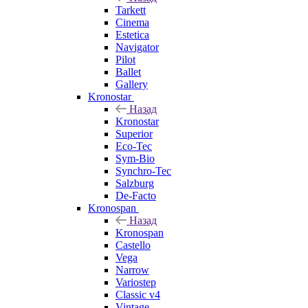
Tarkett
Cinema
Estetica
Navigator
Pilot
Ballet
Gallery
Kronostar
Назад
Kronostar
Superior
Eco-Tec
Sym-Bio
Synchro-Tec
Salzburg
De-Facto
Kronospan
Назад
Kronospan
Castello
Vega
Narrow
Variostep
Classic v4
Vintage