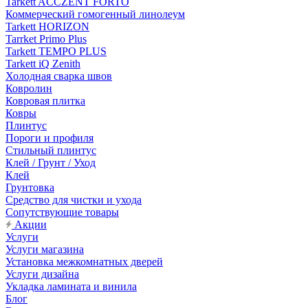
Tarkett ACCZENT FORTO
Коммерческий гомогенный линолеум
Tarkett HORIZON
Tarrket Primo Plus
Tarkett TEMPO PLUS
Tarkett iQ Zenith
Холодная сварка швов
Ковролин
Ковровая плитка
Ковры
Плинтус
Пороги и профиля
Стильный плинтус
Клей / Грунт / Уход
Клей
Грунтовка
Средство для чистки и ухода
Сопутствующие товары
Акции
Услуги
Услуги магазина
Установка межкомнатных дверей
Услуги дизайна
Укладка ламината и винила
Блог