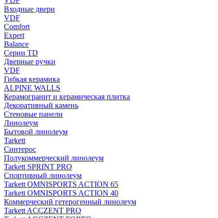
VDF
Входные двери
VDF
Comfort
Expert
Balance
Серии TD
Дверные ручки
VDF
Гибкая керамика
ALPINE WALLS
Керамогранит и керамическая плитка
Декоративный камень
Стеновые панели
Линолеум
Бытовой линолеум
Tarkett
Синтерос
Полукоммерческий линолеум
Tarkett SPRINT PRO
Спортивный линолеум
Tarkett OMNISPORTS ACTION 65
Tarkett OMNISPORTS ACTION 40
Коммерческий гетерогенный линолеум
Tarkett ACCZENT PRO