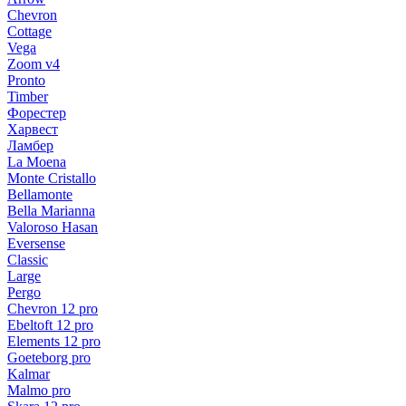
Chevron
Cottage
Vega
Zoom v4
Pronto
Timber
Форестер
Харвест
Ламбер
La Moena
Monte Cristallo
Bellamonte
Bella Marianna
Valoroso Hasan
Eversense
Classic
Large
Pergo
Chevron 12 pro
Ebeltoft 12 pro
Elements 12 pro
Goeteborg pro
Kalmar
Malmo pro