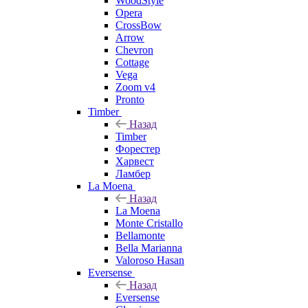
WoodStyle
Opera
CrossBow
Arrow
Chevron
Cottage
Vega
Zoom v4
Pronto
Timber
Назад
Timber
Форестер
Харвест
Ламбер
La Moena
Назад
La Moena
Monte Cristallo
Bellamonte
Bella Marianna
Valoroso Hasan
Eversense
Назад
Eversense