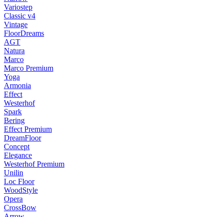
Variostep
Classic v4
Vintage
FloorDreams
AGT
Natura
Marco
Marco Premium
Yoga
Armonia
Effect
Westerhof
Spark
Bering
Effect Premium
DreamFloor
Concept
Elegance
Westerhof Premium
Unilin
Loc Floor
WoodStyle
Opera
CrossBow
Arrow