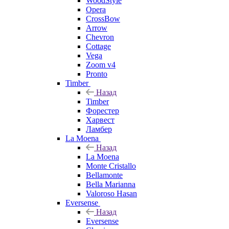
WoodStyle
Opera
CrossBow
Arrow
Chevron
Cottage
Vega
Zoom v4
Pronto
Timber
Назад
Timber
Форестер
Харвест
Ламбер
La Moena
Назад
La Moena
Monte Cristallo
Bellamonte
Bella Marianna
Valoroso Hasan
Eversense
Назад
Eversense