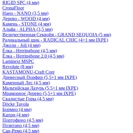
RIGID SPC (4 мм)
CronaFloor
Нано - NANO (3,5 мм)
Дерево - WOOD (4 мм)
Камень - STONE (4 мм)
Альфа - ALPHA (3,5 мм)
Величественная Секвойя - GRAND SEQUOIA (5 мм)
Радикальный шик - RADICAL CHIC (4+1 мм IXPE)
Джоли - Joli (4 мм)
Ёлка - Herringbone (4,5 мм)
Ёлка - Herringbone 2.0 (4,5 мм)
Laminext MSPC
Revolute (8 мм)
KASTAMONU-Craft Core
Древесный Порфир (5,5+1 мм IXPE)
Каменный Лес (4,5 мм)
Мальтийская Лазурь (5,5+1 мм IXPE)
Мраморное Дерево (5,5+1 мм IXPE)
Скалистые Горы (4,5 мм)
Döcke Tavola
Бормио (4 мм)
Капри (4 мм)
Портофино (4,5 мм)
Позитано (4,5 мм)
Сан-Ремо (4,5 мм)