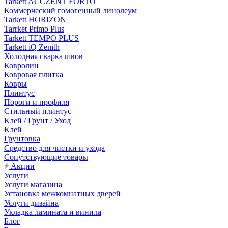
Tarkett ACCZENT FORTO
Коммерческий гомогенный линолеум
Tarkett HORIZON
Tarrket Primo Plus
Tarkett TEMPO PLUS
Tarkett iQ Zenith
Холодная сварка швов
Ковролин
Ковровая плитка
Ковры
Плинтус
Пороги и профиля
Стильный плинтус
Клей / Грунт / Уход
Клей
Грунтовка
Средство для чистки и ухода
Сопутствующие товары
Акции
Услуги
Услуги магазина
Установка межкомнатных дверей
Услуги дизайна
Укладка ламината и винила
Блог