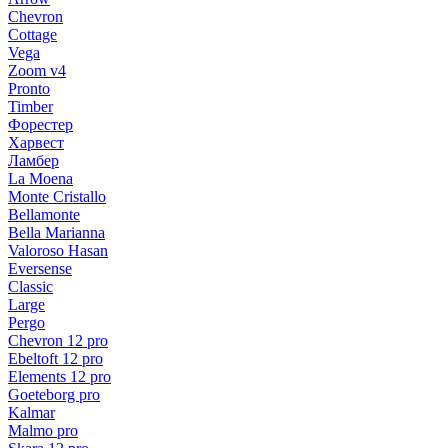
Chevron
Cottage
Vega
Zoom v4
Pronto
Timber
Форестер
Харвест
Ламбер
La Moena
Monte Cristallo
Bellamonte
Bella Marianna
Valoroso Hasan
Eversense
Classic
Large
Pergo
Chevron 12 pro
Ebeltoft 12 pro
Elements 12 pro
Goeteborg pro
Kalmar
Malmo pro