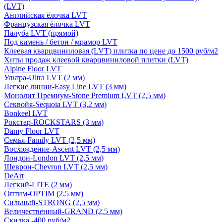
(LVT)
Английская ёлочка LVT
Французская ёлочка LVT
Палуба LVT (прямой)
Под камень / бетон / мрамор LVT
Клеевая кварцвиниловая (LVT) плитка по цене до 1500 руб/м2
Хиты продаж клеевой кварцвиниловой плитки (LVT)
Alpine Floor LVT
Ультра-Ultra LVT (2 мм)
Легкие линии-Easy Line LVT (3 мм)
Монолит Премиум-Stone Premium LVT (2,5 мм)
Секвойя-Sequoia LVT (3,2 мм)
Bonkeel LVT
Рокстар-ROCKSTARS (3 мм)
Damy Floor LVT
Семья-Family LVT (2,5 мм)
Восхождение-Ascent LVT (2,5 мм)
Лондон-London LVT (2,5 мм)
Шеврон-Chevron LVT (2,5 мм)
DeArt
Легкий-LITE (2 мм)
Оптим-OPTIM (2,5 мм)
Сильный-STRONG (2,5 мм)
Величественный-GRAND (2,5 мм)
Скидка -400 руб/м2