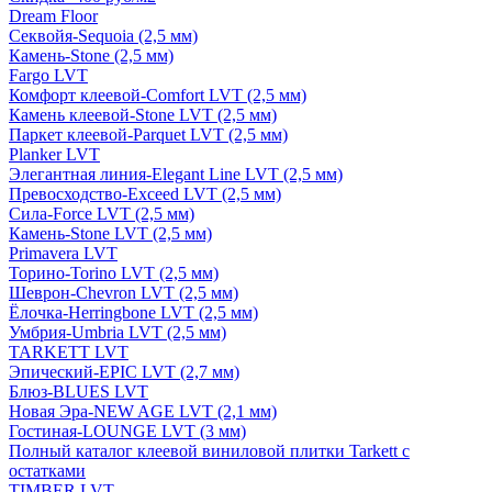
Dream Floor
Секвойя-Sequoia (2,5 мм)
Камень-Stone (2,5 мм)
Fargo LVT
Комфорт клеевой-Comfort LVT (2,5 мм)
Камень клеевой-Stone LVT (2,5 мм)
Паркет клеевой-Parquet LVT (2,5 мм)
Planker LVT
Элегантная линия-Elegant Line LVT (2,5 мм)
Превосходство-Exceed LVT (2,5 мм)
Сила-Force LVT (2,5 мм)
Камень-Stone LVT (2,5 мм)
Primavera LVT
Торино-Torino LVT (2,5 мм)
Шеврон-Chevron LVT (2,5 мм)
Ёлочка-Herringbone LVT (2,5 мм)
Умбрия-Umbria LVT (2,5 мм)
TARKETT LVT
Эпический-EPIC LVT (2,7 мм)
Блюз-BLUES LVT
Новая Эра-NEW AGE LVT (2,1 мм)
Гостиная-LOUNGE LVT (3 мм)
Полный каталог клеевой виниловой плитки Tarkett с
остатками
TIMBER LVT