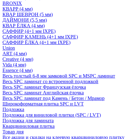
BRONIX
КВАРР (4 мм)
КВАР ШЕВРОН (5 мм)
ДАЙМОНИ (5,5 мм)
КВАР ЁЛКА (4 мм)
САФФИР (4+1 мм IXPE)
САФФИР КАМЕНЬ (4+1 мм IXPE)
САФФИР ЁЛКА (4+1 мм IXPE)
Union
ART (4 мм)
Creative (4 мм)
Vida (4 мм)
Essence (4 мм)
Весь толстый 6-8 мм замковой SPC и MSPC ламинат
Весь SPC ламинат со встроенной подложкой
Весь SPC ламинат Французская ёлочка
Весь SPC ламинат Английская ёлочка
Весь SPC ламинат под Камень / Бетон / Мрамор
Широкоформатная плитка SPC и LVT
Подложка
Подложка для виниловой плитки (SPC / LVT)
Подложка для ламината
Кварцвиниловая плитка
Товар дня
Все акции и скидки на клеевую кварцвиниловую плитку