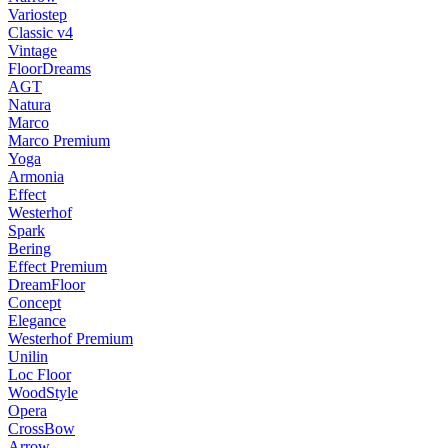
Variostep
Classic v4
Vintage
FloorDreams
AGT
Natura
Marco
Marco Premium
Yoga
Armonia
Effect
Westerhof
Spark
Bering
Effect Premium
DreamFloor
Concept
Elegance
Westerhof Premium
Unilin
Loc Floor
WoodStyle
Opera
CrossBow
Arrow