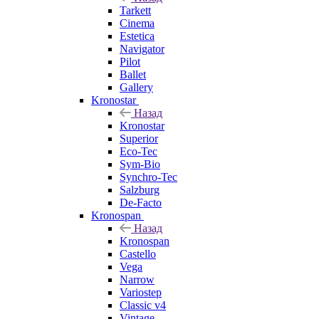
Tarkett
Cinema
Estetica
Navigator
Pilot
Ballet
Gallery
Kronostar
Назад
Kronostar
Superior
Eco-Tec
Sym-Bio
Synchro-Tec
Salzburg
De-Facto
Kronospan
Назад
Kronospan
Castello
Vega
Narrow
Variostep
Classic v4
Vintage