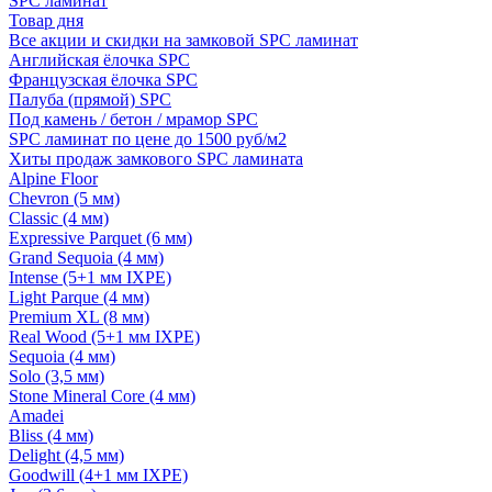
SPC ламинат
Товар дня
Все акции и скидки на замковой SPC ламинат
Английская ёлочка SPC
Французская ёлочка SPC
Палуба (прямой) SPC
Под камень / бетон / мрамор SPC
SPC ламинат по цене до 1500 руб/м2
Хиты продаж замкового SPC ламината
Alpine Floor
Chevron (5 мм)
Classic (4 мм)
Expressive Parquet (6 мм)
Grand Sequoia (4 мм)
Intense (5+1 мм IXPE)
Light Parque (4 мм)
Premium XL (8 мм)
Real Wood (5+1 мм IXPE)
Sequoia (4 мм)
Solo (3,5 мм)
Stone Mineral Core (4 мм)
Amadei
Bliss (4 мм)
Delight (4,5 мм)
Goodwill (4+1 мм IXPE)