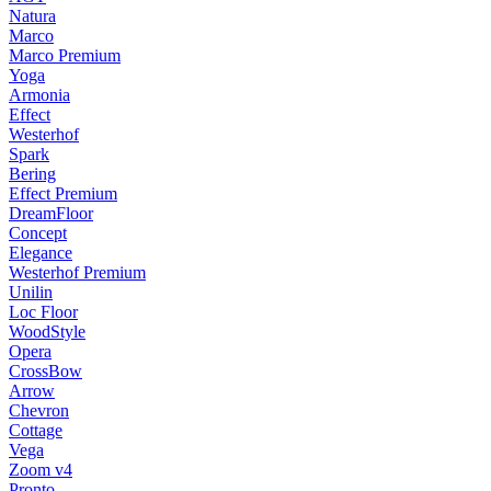
Natura
Marco
Marco Premium
Yoga
Armonia
Effect
Westerhof
Spark
Bering
Effect Premium
DreamFloor
Concept
Elegance
Westerhof Premium
Unilin
Loc Floor
WoodStyle
Opera
CrossBow
Arrow
Chevron
Cottage
Vega
Zoom v4
Pronto