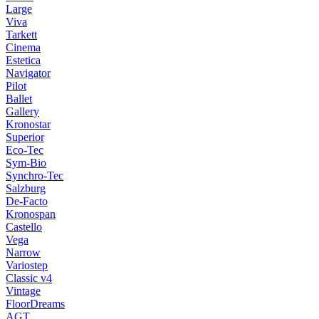
Large
Viva
Tarkett
Cinema
Estetica
Navigator
Pilot
Ballet
Gallery
Kronostar
Superior
Eco-Tec
Sym-Bio
Synchro-Tec
Salzburg
De-Facto
Kronospan
Castello
Vega
Narrow
Variostep
Classic v4
Vintage
FloorDreams
AGT