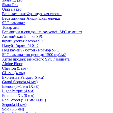
Skara 12 pro
Skara Pro
Uppsala pro
Весь ламинат Французская елочка
Весь ламинат Английская елочка
SPC ламинат
Товар дня
Все акции и скидки на замковой SPC ламинат
Английская ёлочка SPC
Французская ёлочка SPC
Палуба (прямой) SPC
Под камень / бетон / мрамор SPC
SPC ламинат по цене до 1500 руб/м2
Хиты продаж замкового SPC ламината
Alpine Floor
Chevron (5 мм)
Classic (4 мм)
Expressive Parquet (6 мм)
Grand Sequoia (4 мм)
Intense (5+1 мм IXPE)
Light Parque (4 мм)
Premium XL (8 мм)
Real Wood (5+1 мм IXPE)
Sequoia (4 мм)
Solo (3,5 мм)