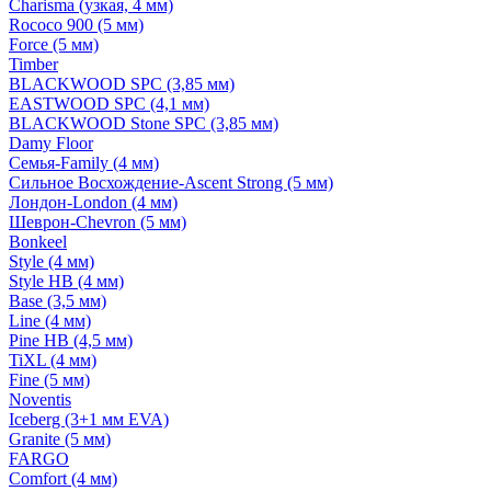
Charisma (узкая, 4 мм)
Rococo 900 (5 мм)
Force (5 мм)
Timber
BLACKWOOD SPC (3,85 мм)
EASTWOOD SPC (4,1 мм)
BLACKWOOD Stone SPC (3,85 мм)
Damy Floor
Семья-Family (4 мм)
Сильное Восхождение-Ascent Strong (5 мм)
Лондон-London (4 мм)
Шеврон-Chevron (5 мм)
Bonkeel
Style (4 мм)
Style HB (4 мм)
Base (3,5 мм)
Line (4 мм)
Pine HB (4,5 мм)
TiXL (4 мм)
Fine (5 мм)
Noventis
Iceberg (3+1 мм EVA)
Granite (5 мм)
FARGO
Comfort (4 мм)