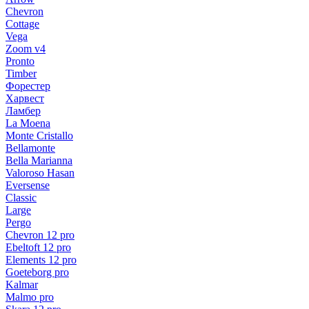
Chevron
Cottage
Vega
Zoom v4
Pronto
Timber
Форестер
Харвест
Ламбер
La Moena
Monte Cristallo
Bellamonte
Bella Marianna
Valoroso Hasan
Eversense
Classic
Large
Pergo
Chevron 12 pro
Ebeltoft 12 pro
Elements 12 pro
Goeteborg pro
Kalmar
Malmo pro