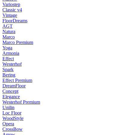
Variostep
Classic v4
Vintage
FloorDreams
AGT
Natura
Marco
Marco Premium
Yoga
Armonia
Effect
Westerhof
Spark
Bering
Effect Premium
DreamFloor
Concept
Elegance
Westerhof Premium
Unilin
Loc Floor
WoodStyle
Opera
CrossBow
Arrow