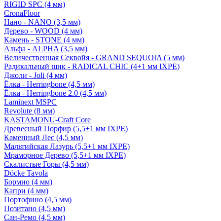
RIGID SPC (4 мм)
CronaFloor
Нано - NANO (3,5 мм)
Дерево - WOOD (4 мм)
Камень - STONE (4 мм)
Альфа - ALPHA (3,5 мм)
Величественная Секвойя - GRAND SEQUOIA (5 мм)
Радикальный шик - RADICAL CHIC (4+1 мм IXPE)
Джоли - Joli (4 мм)
Ёлка - Herringbone (4,5 мм)
Ёлка - Herringbone 2.0 (4,5 мм)
Laminext MSPC
Revolute (8 мм)
KASTAMONU-Craft Core
Древесный Порфир (5,5+1 мм IXPE)
Каменный Лес (4,5 мм)
Мальтийская Лазурь (5,5+1 мм IXPE)
Мраморное Дерево (5,5+1 мм IXPE)
Скалистые Горы (4,5 мм)
Döcke Tavola
Бормио (4 мм)
Капри (4 мм)
Портофино (4,5 мм)
Позитано (4,5 мм)
Сан-Ремо (4,5 мм)