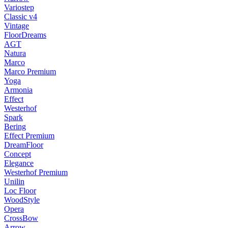
Variostep
Classic v4
Vintage
FloorDreams
AGT
Natura
Marco
Marco Premium
Yoga
Armonia
Effect
Westerhof
Spark
Bering
Effect Premium
DreamFloor
Concept
Elegance
Westerhof Premium
Unilin
Loc Floor
WoodStyle
Opera
CrossBow
Arrow