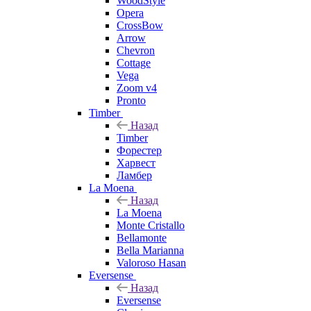
WoodStyle
Opera
CrossBow
Arrow
Chevron
Cottage
Vega
Zoom v4
Pronto
Timber
Назад
Timber
Форестер
Харвест
Ламбер
La Moena
Назад
La Moena
Monte Cristallo
Bellamonte
Bella Marianna
Valoroso Hasan
Eversense
Назад
Eversense