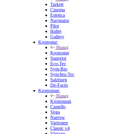
Tarkett
Cinema
Estetica
Navigator
Pilot
Ballet
Gallery
Kronostar
Назад
Kronostar
Superior
Eco-Tec
Sym-Bio
Synchro-Tec
Salzburg
De-Facto
Kronospan
Назад
Kronospan
Castello
Vega
Narrow
Variostep
Classic v4
Vintage