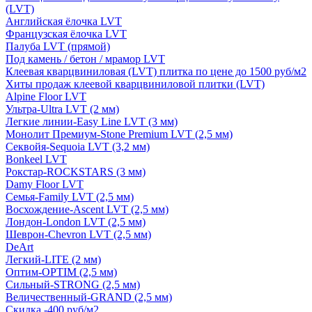
(LVT)
Английская ёлочка LVT
Французская ёлочка LVT
Палуба LVT (прямой)
Под камень / бетон / мрамор LVT
Клеевая кварцвиниловая (LVT) плитка по цене до 1500 руб/м2
Хиты продаж клеевой кварцвиниловой плитки (LVT)
Alpine Floor LVT
Ультра-Ultra LVT (2 мм)
Легкие линии-Easy Line LVT (3 мм)
Монолит Премиум-Stone Premium LVT (2,5 мм)
Секвойя-Sequoia LVT (3,2 мм)
Bonkeel LVT
Рокстар-ROCKSTARS (3 мм)
Damy Floor LVT
Семья-Family LVT (2,5 мм)
Восхождение-Ascent LVT (2,5 мм)
Лондон-London LVT (2,5 мм)
Шеврон-Chevron LVT (2,5 мм)
DeArt
Легкий-LITE (2 мм)
Оптим-OPTIM (2,5 мм)
Сильный-STRONG (2,5 мм)
Величественный-GRAND (2,5 мм)
Скидка -400 руб/м2