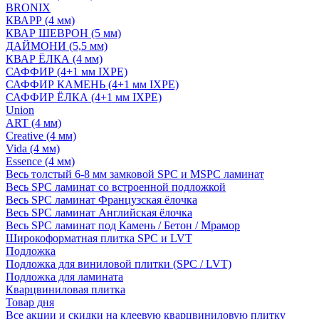
BRONIX
КВАРР (4 мм)
КВАР ШЕВРОН (5 мм)
ДАЙМОНИ (5,5 мм)
КВАР ЁЛКА (4 мм)
САФФИР (4+1 мм IXPE)
САФФИР КАМЕНЬ (4+1 мм IXPE)
САФФИР ЁЛКА (4+1 мм IXPE)
Union
ART (4 мм)
Creative (4 мм)
Vida (4 мм)
Essence (4 мм)
Весь толстый 6-8 мм замковой SPC и MSPC ламинат
Весь SPC ламинат со встроенной подложкой
Весь SPC ламинат Французская ёлочка
Весь SPC ламинат Английская ёлочка
Весь SPC ламинат под Камень / Бетон / Мрамор
Широкоформатная плитка SPC и LVT
Подложка
Подложка для виниловой плитки (SPC / LVT)
Подложка для ламината
Кварцвиниловая плитка
Товар дня
Все акции и скидки на клеевую кварцвиниловую плитку