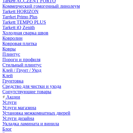
Tarkett ACCZENT FORTO
Коммерческий гомогенный линолеум
Tarkett HORIZON
Tarrket Primo Plus
Tarkett TEMPO PLUS
Tarkett iQ Zenith
Холодная сварка швов
Ковролин
Ковровая плитка
Ковры
Плинтус
Пороги и профиля
Стильный плинтус
Клей / Грунт / Уход
Клей
Грунтовка
Средство для чистки и ухода
Сопутствующие товары
Акции
Услуги
Услуги магазина
Установка межкомнатных дверей
Услуги дизайна
Укладка ламината и винила
Блог