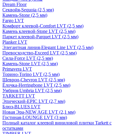
Dream Floor
Секвойя-Sequoia (2,5 мм)
Камень-Stone (2,5 мм)
Fargo LVT
Комфорт клеевой-Comfort LVT (2,5 мм)
Камень клеевой-Stone LVT (2,5 мм)
Паркет клеевой-Parquet LVT (2,5 мм)
Planker LVT
Элегантная линия-Elegant Line LVT (2,5 мм)
Превосходство-Exceed LVT (2,5 мм)
Сила-Force LVT (2,5 мм)
Камень-Stone LVT (2,5 мм)
Primavera LVT
Торино-Torino LVT (2,5 мм)
Шеврон-Chevron LVT (2,5 мм)
Ёлочка-Herringbone LVT (2,5 мм)
Умбрия-Umbria LVT (2,5 мм)
TARKETT LVT
Эпический-EPIC LVT (2,7 мм)
Блюз-BLUES LVT
Новая Эра-NEW AGE LVT (2,1 мм)
Гостиная-LOUNGE LVT (3 мм)
Полный каталог клеевой виниловой плитки Tarkett с
остатками
TIMBER LVT