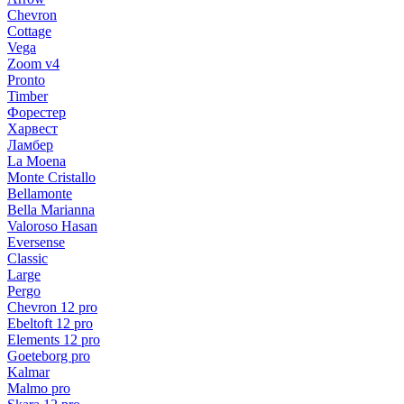
Chevron
Cottage
Vega
Zoom v4
Pronto
Timber
Форестер
Харвест
Ламбер
La Moena
Monte Cristallo
Bellamonte
Bella Marianna
Valoroso Hasan
Eversense
Classic
Large
Pergo
Chevron 12 pro
Ebeltoft 12 pro
Elements 12 pro
Goeteborg pro
Kalmar
Malmo pro