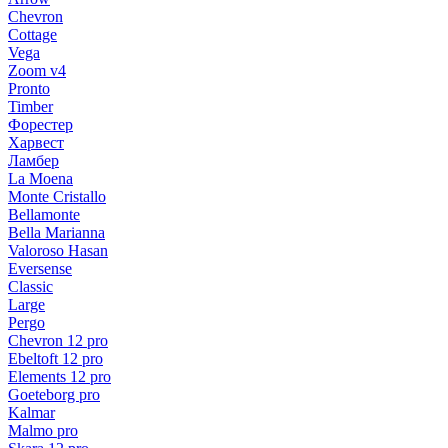
Chevron
Cottage
Vega
Zoom v4
Pronto
Timber
Форестер
Харвест
Ламбер
La Moena
Monte Cristallo
Bellamonte
Bella Marianna
Valoroso Hasan
Eversense
Classic
Large
Pergo
Chevron 12 pro
Ebeltoft 12 pro
Elements 12 pro
Goeteborg pro
Kalmar
Malmo pro