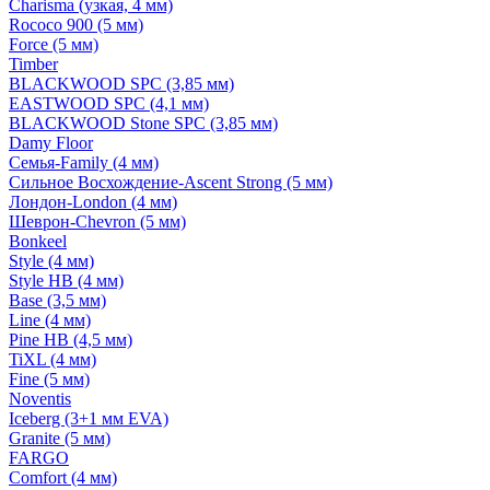
Charisma (узкая, 4 мм)
Rococo 900 (5 мм)
Force (5 мм)
Timber
BLACKWOOD SPC (3,85 мм)
EASTWOOD SPC (4,1 мм)
BLACKWOOD Stone SPC (3,85 мм)
Damy Floor
Семья-Family (4 мм)
Сильное Восхождение-Ascent Strong (5 мм)
Лондон-London (4 мм)
Шеврон-Chevron (5 мм)
Bonkeel
Style (4 мм)
Style HB (4 мм)
Base (3,5 мм)
Line (4 мм)
Pine HB (4,5 мм)
TiXL (4 мм)
Fine (5 мм)
Noventis
Iceberg (3+1 мм EVA)
Granite (5 мм)
FARGO
Comfort (4 мм)