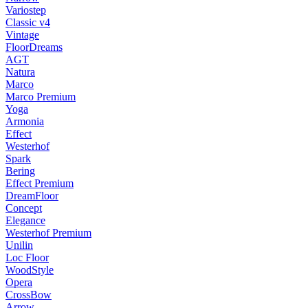
Variostep
Classic v4
Vintage
FloorDreams
AGT
Natura
Marco
Marco Premium
Yoga
Armonia
Effect
Westerhof
Spark
Bering
Effect Premium
DreamFloor
Concept
Elegance
Westerhof Premium
Unilin
Loc Floor
WoodStyle
Opera
CrossBow
Arrow