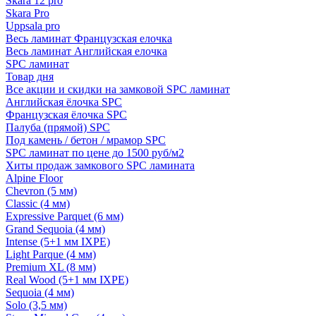
Skara 12 pro
Skara Pro
Uppsala pro
Весь ламинат Французская елочка
Весь ламинат Английская елочка
SPC ламинат
Товар дня
Все акции и скидки на замковой SPC ламинат
Английская ёлочка SPC
Французская ёлочка SPC
Палуба (прямой) SPC
Под камень / бетон / мрамор SPC
SPC ламинат по цене до 1500 руб/м2
Хиты продаж замкового SPC ламината
Alpine Floor
Chevron (5 мм)
Classic (4 мм)
Expressive Parquet (6 мм)
Grand Sequoia (4 мм)
Intense (5+1 мм IXPE)
Light Parque (4 мм)
Premium XL (8 мм)
Real Wood (5+1 мм IXPE)
Sequoia (4 мм)
Solo (3,5 мм)