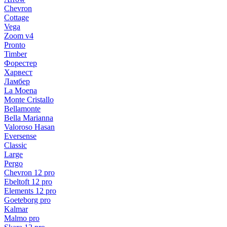
Chevron
Cottage
Vega
Zoom v4
Pronto
Timber
Форестер
Харвест
Ламбер
La Moena
Monte Cristallo
Bellamonte
Bella Marianna
Valoroso Hasan
Eversense
Classic
Large
Pergo
Chevron 12 pro
Ebeltoft 12 pro
Elements 12 pro
Goeteborg pro
Kalmar
Malmo pro