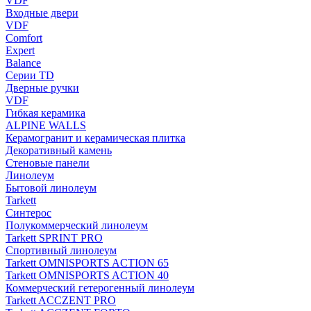
VDF
Входные двери
VDF
Comfort
Expert
Balance
Серии TD
Дверные ручки
VDF
Гибкая керамика
ALPINE WALLS
Керамогранит и керамическая плитка
Декоративный камень
Стеновые панели
Линолеум
Бытовой линолеум
Tarkett
Синтерос
Полукоммерческий линолеум
Tarkett SPRINT PRO
Спортивный линолеум
Tarkett OMNISPORTS ACTION 65
Tarkett OMNISPORTS ACTION 40
Коммерческий гетерогенный линолеум
Tarkett ACCZENT PRO