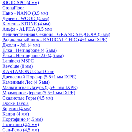
RIGID SPC (4 мм)
CronaFloor
Нано - NANO (3,5 мм)
Дерево - WOOD (4 мм)
Камень - STONE (4 мм)
Альфа - ALPHA (3,5 мм)
Величественная Секвойя - GRAND SEQUOIA (5 мм)
Радикальный шик - RADICAL CHIC (4+1 мм IXPE)
Джоли - Joli (4 мм)
Ёлка - Herringbone (4,5 мм)
Ёлка - Herringbone 2.0 (4,5 мм)
Laminext MSPC
Revolute (8 мм)
KASTAMONU-Craft Core
Древесный Порфир (5,5+1 мм IXPE)
Каменный Лес (4,5 мм)
Мальтийская Лазурь (5,5+1 мм IXPE)
Мраморное Дерево (5,5+1 мм IXPE)
Скалистые Горы (4,5 мм)
Döcke Tavola
Бормио (4 мм)
Капри (4 мм)
Портофино (4,5 мм)
Позитано (4,5 мм)
Сан-Ремо (4,5 мм)