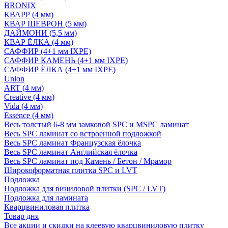
BRONIX
КВАРР (4 мм)
КВАР ШЕВРОН (5 мм)
ДАЙМОНИ (5,5 мм)
КВАР ЁЛКА (4 мм)
САФФИР (4+1 мм IXPE)
САФФИР КАМЕНЬ (4+1 мм IXPE)
САФФИР ЁЛКА (4+1 мм IXPE)
Union
ART (4 мм)
Creative (4 мм)
Vida (4 мм)
Essence (4 мм)
Весь толстый 6-8 мм замковой SPC и MSPC ламинат
Весь SPC ламинат со встроенной подложкой
Весь SPC ламинат Французская ёлочка
Весь SPC ламинат Английская ёлочка
Весь SPC ламинат под Камень / Бетон / Мрамор
Широкоформатная плитка SPC и LVT
Подложка
Подложка для виниловой плитки (SPC / LVT)
Подложка для ламината
Кварцвиниловая плитка
Товар дня
Все акции и скидки на клеевую кварцвиниловую плитку