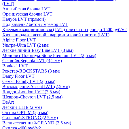
(LVT)
Английская ёлочка LVT
Французская ёлочка LVT
Палуба LVT (прямой)
Под камень / бетон / мрамор LVT
Клеевая кварцвиниловая (LVT) плитка по цене до 1500 руб/м2
Хиты продаж клеевой кварцвиниловой плитки (LVT)
Alpine Floor LVT
Ультра-Ultra LVT (2 мм)
Легкие линии-Easy Line LVT (3 мм)
Монолит Премиум-Stone Premium LVT (2,5 мм)
Секвойя-Sequoia LVT (3,2 мм)
Bonkeel LVT
Рокстар-ROCKSTARS (3 мм)
Damy Floor LVT
Семья-Family LVT (2,5 мм)
Восхождение-Ascent LVT (2,5 мм)
Лондон-London LVT (2,5 мм)
Шеврон-Chevron LVT (2,5 мм)
DeArt
Легкий-LITE (2 мм)
Оптим-OPTIM (2,5 мм)
Сильный-STRONG (2,5 мм)
Величественный-GRAND (2,5 мм)
Скидка -400 руб/м2