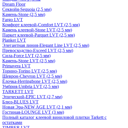
Dream Floor
Секвойя-Sequoia (2,5 мм)
Камень-Stone (2,5 мм)
Fargo LVT
Комфорт клеевой-Comfort LVT (2,5 мм)
Камень клеевой-Stone LVT (2,5 мм)
Паркет клеевой-Parquet LVT (2,5 мм)
Planker LVT
Элегантная линия-Elegant Line LVT (2,5 мм)
Превосходство-Exceed LVT (2,5 мм)
Сила-Force LVT (2,5 мм)
Камень-Stone LVT (2,5 мм)
Primavera LVT
Торино-Torino LVT (2,5 мм)
Шеврон-Chevron LVT (2,5 мм)
Ёлочка-Herringbone LVT (2,5 мм)
Умбрия-Umbria LVT (2,5 мм)
TARKETT LVT
Эпический-EPIC LVT (2,7 мм)
Блюз-BLUES LVT
Новая Эра-NEW AGE LVT (2,1 мм)
Гостиная-LOUNGE LVT (3 мм)
Полный каталог клеевой виниловой плитки Tarkett с
остатками
TIMBER LVT