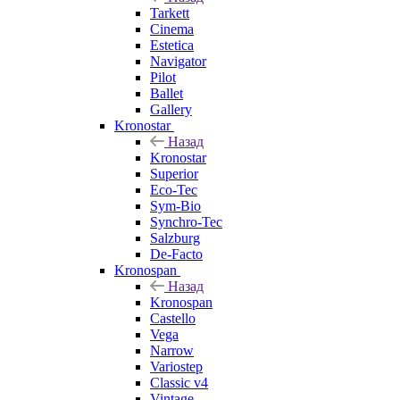
Tarkett
Cinema
Estetica
Navigator
Pilot
Ballet
Gallery
Kronostar
Назад
Kronostar
Superior
Eco-Tec
Sym-Bio
Synchro-Tec
Salzburg
De-Facto
Kronospan
Назад
Kronospan
Castello
Vega
Narrow
Variostep
Classic v4
Vintage