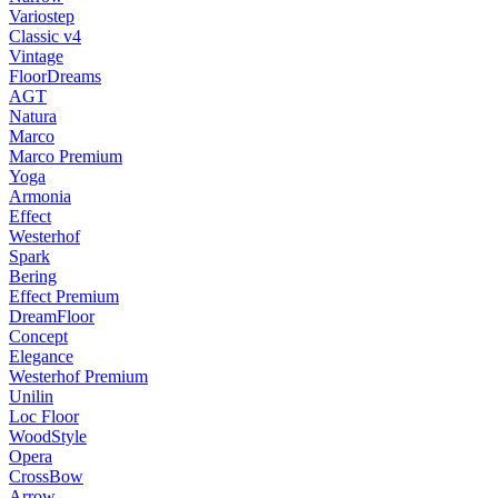
Variostep
Classic v4
Vintage
FloorDreams
AGT
Natura
Marco
Marco Premium
Yoga
Armonia
Effect
Westerhof
Spark
Bering
Effect Premium
DreamFloor
Concept
Elegance
Westerhof Premium
Unilin
Loc Floor
WoodStyle
Opera
CrossBow
Arrow