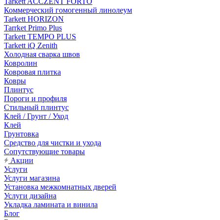
Tarkett ACCZENT FORTO
Коммерческий гомогенный линолеум
Tarkett HORIZON
Tarrket Primo Plus
Tarkett TEMPO PLUS
Tarkett iQ Zenith
Холодная сварка швов
Ковролин
Ковровая плитка
Ковры
Плинтус
Пороги и профиля
Стильный плинтус
Клей / Грунт / Уход
Клей
Грунтовка
Средство для чистки и ухода
Сопутствующие товары
Акции
Услуги
Услуги магазина
Установка межкомнатных дверей
Услуги дизайна
Укладка ламината и винила
Блог