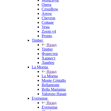
WoodStyle
Opera
CrossBow
Arrow
Chevron
Cottage
Vega
Zoom v4
Pronto
Timber
Назад
Timber
Форестер
Харвест
Ламбер
La Moena
Назад
La Moena
Monte Cristallo
Bellamonte
Bella Marianna
Valoroso Hasan
Eversense
Назад
Eversense