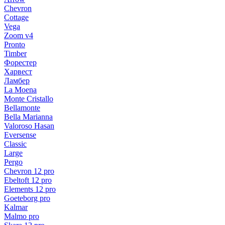
Chevron
Cottage
Vega
Zoom v4
Pronto
Timber
Форестер
Харвест
Ламбер
La Moena
Monte Cristallo
Bellamonte
Bella Marianna
Valoroso Hasan
Eversense
Classic
Large
Pergo
Chevron 12 pro
Ebeltoft 12 pro
Elements 12 pro
Goeteborg pro
Kalmar
Malmo pro