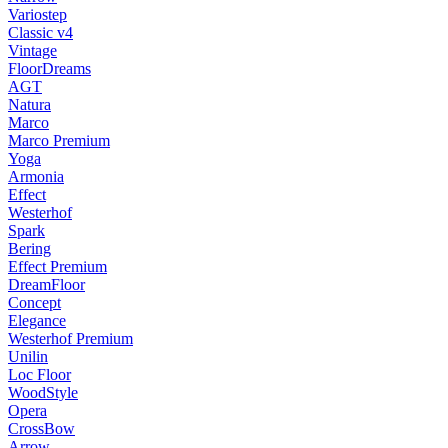
Variostep
Classic v4
Vintage
FloorDreams
AGT
Natura
Marco
Marco Premium
Yoga
Armonia
Effect
Westerhof
Spark
Bering
Effect Premium
DreamFloor
Concept
Elegance
Westerhof Premium
Unilin
Loc Floor
WoodStyle
Opera
CrossBow
Arrow