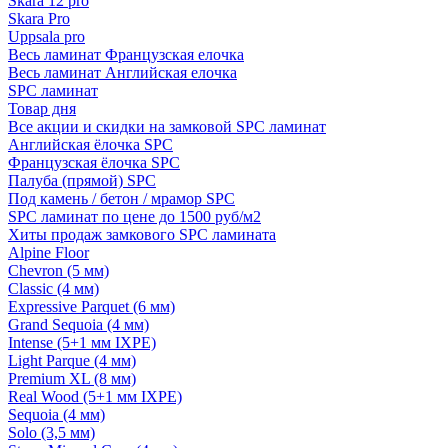
Skara 12 pro
Skara Pro
Uppsala pro
Весь ламинат Французская елочка
Весь ламинат Английская елочка
SPC ламинат
Товар дня
Все акции и скидки на замковой SPC ламинат
Английская ёлочка SPC
Французская ёлочка SPC
Палуба (прямой) SPC
Под камень / бетон / мрамор SPC
SPC ламинат по цене до 1500 руб/м2
Хиты продаж замкового SPC ламината
Alpine Floor
Chevron (5 мм)
Classic (4 мм)
Expressive Parquet (6 мм)
Grand Sequoia (4 мм)
Intense (5+1 мм IXPE)
Light Parque (4 мм)
Premium XL (8 мм)
Real Wood (5+1 мм IXPE)
Sequoia (4 мм)
Solo (3,5 мм)