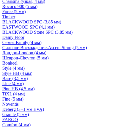
Charisma (узкая, 4 мм)
Rococo 900 (5 мм)
Force (5 мм)
Timber
BLACKWOOD SPC (3,85 мм)
EASTWOOD SPC (4,1 мм)
BLACKWOOD Stone SPC (3,85 мм)
Damy Floor
Семья-Family (4 мм)
Сильное Восхождение-Ascent Strong (5 мм)
Лондон-London (4 мм)
Шеврон-Chevron (5 мм)
Bonkeel
Style (4 мм)
Style HB (4 мм)
Base (3,5 мм)
Line (4 мм)
Pine HB (4,5 мм)
TiXL (4 мм)
Fine (5 мм)
Noventis
Iceberg (3+1 мм EVA)
Granite (5 мм)
FARGO
Comfort (4 мм)