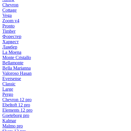
Chevron
Cottage
Vega
Zoom v4
Pronto
Timber
Форестер
Харвест
Ламбер
La Moena
Monte Cristallo
Bellamonte
Bella Marianna
Valoroso Hasan
Eversense
Classic
Large
Pergo
Chevron 12 pro
Ebeltoft 12 pro
Elements 12 pro
Goeteborg pro
Kalmar
Malmo pro