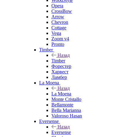
WoodStyle
Opera
CrossBow
Arrow
Chevron
Cottage
Vega
Zoom v4
Pronto
Timber
Назад
Timber
Форестер
Харвест
Ламбер
La Moena
Назад
La Moena
Monte Cristallo
Bellamonte
Bella Marianna
Valoroso Hasan
Eversense
Назад
Eversense