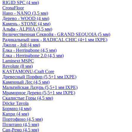
RIGID SPC (4 мм)
CronaFloor
Нано - NANO (3,5 мм)
Дерево - WOOD (4 мм)
Камень - STONE (4 мм)
Альфа - ALPHA (3,5 мм)
Величественная Секвойя - GRAND SEQUOIA (5 мм)
Радикальный шик - RADICAL CHIC (4+1 мм IXPE)
Джоли - Joli (4 мм)
Ёлка - Herringbone (4,5 мм)
Ёлка - Herringbone 2.0 (4,5 мм)
Laminext MSPC
Revolute (8 мм)
KASTAMONU-Craft Core
Древесный Порфир (5,5+1 мм IXPE)
Каменный Лес (4,5 мм)
Мальтийская Лазурь (5,5+1 мм IXPE)
Мраморное Дерево (5,5+1 мм IXPE)
Скалистые Горы (4,5 мм)
Döcke Tavola
Бормио (4 мм)
Капри (4 мм)
Портофино (4,5 мм)
Позитано (4,5 мм)
Сан-Ремо (4,5 мм)