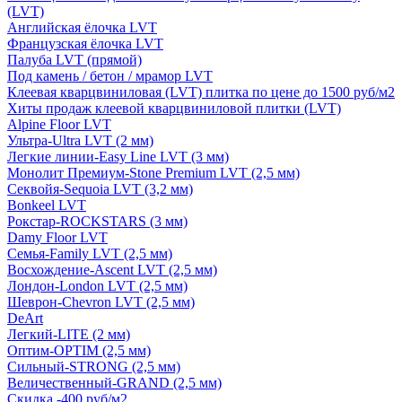
(LVT)
Английская ёлочка LVT
Французская ёлочка LVT
Палуба LVT (прямой)
Под камень / бетон / мрамор LVT
Клеевая кварцвиниловая (LVT) плитка по цене до 1500 руб/м2
Хиты продаж клеевой кварцвиниловой плитки (LVT)
Alpine Floor LVT
Ультра-Ultra LVT (2 мм)
Легкие линии-Easy Line LVT (3 мм)
Монолит Премиум-Stone Premium LVT (2,5 мм)
Секвойя-Sequoia LVT (3,2 мм)
Bonkeel LVT
Рокстар-ROCKSTARS (3 мм)
Damy Floor LVT
Семья-Family LVT (2,5 мм)
Восхождение-Ascent LVT (2,5 мм)
Лондон-London LVT (2,5 мм)
Шеврон-Chevron LVT (2,5 мм)
DeArt
Легкий-LITE (2 мм)
Оптим-OPTIM (2,5 мм)
Сильный-STRONG (2,5 мм)
Величественный-GRAND (2,5 мм)
Скидка -400 руб/м2