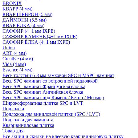
BRONIX
КВАРР (4 мм)
КВАР ШЕВРОН (5 мм)
ДАЙМОНИ (5,5 мм)
КВАР ЁЛКА (4 мм)
САФФИР (4+1 мм IXPE)
САФФИР КАМЕНЬ (4+1 мм IXPE)
САФФИР ЁЛКА (4+1 мм IXPE)
Union
ART (4 мм)
Creative (4 мм)
Vida (4 мм)
Essence (4 мм)
Весь толстый 6-8 мм замковой SPC и MSPC ламинат
Весь SPC ламинат со встроенной подложкой
Весь SPC ламинат Французская ёлочка
Весь SPC ламинат Английская ёлочка
Весь SPC ламинат под Камень / Бетон / Мрамор
Широкоформатная плитка SPC и LVT
Подложка
Подложка для виниловой плитки (SPC / LVT)
Подложка для ламината
Кварцвиниловая плитка
Товар дня
Все акции и скидки на клеевую кварцвиниловую плитку