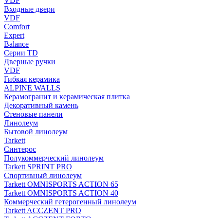
VDF
Входные двери
VDF
Comfort
Expert
Balance
Серии TD
Дверные ручки
VDF
Гибкая керамика
ALPINE WALLS
Керамогранит и керамическая плитка
Декоративный камень
Стеновые панели
Линолеум
Бытовой линолеум
Tarkett
Синтерос
Полукоммерческий линолеум
Tarkett SPRINT PRO
Спортивный линолеум
Tarkett OMNISPORTS ACTION 65
Tarkett OMNISPORTS ACTION 40
Коммерческий гетерогенный линолеум
Tarkett ACCZENT PRO