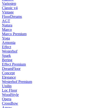
Variostep
Classic v4
Vintage
FloorDreams
AGT
Natura
Marco
Marco Premium
Yoga
Armonia
Effect
Westerhof
Spark
Bering
Effect Premium
DreamFloor
Concept
Elegance
Westerhof Premium
Unilin
Loc Floor
WoodStyle
Opera
CrossBow
Arrow