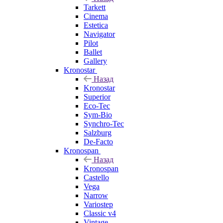
Tarkett
Cinema
Estetica
Navigator
Pilot
Ballet
Gallery
Kronostar
Назад
Kronostar
Superior
Eco-Tec
Sym-Bio
Synchro-Tec
Salzburg
De-Facto
Kronospan
Назад
Kronospan
Castello
Vega
Narrow
Variostep
Classic v4
Vintage