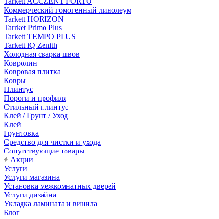
Tarkett ACCZENT FORTO
Коммерческий гомогенный линолеум
Tarkett HORIZON
Tarrket Primo Plus
Tarkett TEMPO PLUS
Tarkett iQ Zenith
Холодная сварка швов
Ковролин
Ковровая плитка
Ковры
Плинтус
Пороги и профиля
Стильный плинтус
Клей / Грунт / Уход
Клей
Грунтовка
Средство для чистки и ухода
Сопутствующие товары
Акции
Услуги
Услуги магазина
Установка межкомнатных дверей
Услуги дизайна
Укладка ламината и винила
Блог