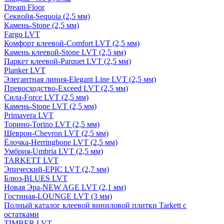
Dream Floor
Секвойя-Sequoia (2,5 мм)
Камень-Stone (2,5 мм)
Fargo LVT
Комфорт клеевой-Comfort LVT (2,5 мм)
Камень клеевой-Stone LVT (2,5 мм)
Паркет клеевой-Parquet LVT (2,5 мм)
Planker LVT
Элегантная линия-Elegant Line LVT (2,5 мм)
Превосходство-Exceed LVT (2,5 мм)
Сила-Force LVT (2,5 мм)
Камень-Stone LVT (2,5 мм)
Primavera LVT
Торино-Torino LVT (2,5 мм)
Шеврон-Chevron LVT (2,5 мм)
Ёлочка-Herringbone LVT (2,5 мм)
Умбрия-Umbria LVT (2,5 мм)
TARKETT LVT
Эпический-EPIC LVT (2,7 мм)
Блюз-BLUES LVT
Новая Эра-NEW AGE LVT (2,1 мм)
Гостиная-LOUNGE LVT (3 мм)
Полный каталог клеевой виниловой плитки Tarkett с
остатками
TIMBER LVT