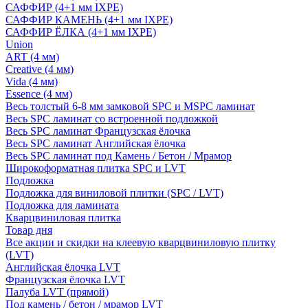
САФФИР (4+1 мм IXPE)
САФФИР КАМЕНЬ (4+1 мм IXPE)
САФФИР ЁЛКА (4+1 мм IXPE)
Union
ART (4 мм)
Creative (4 мм)
Vida (4 мм)
Essence (4 мм)
Весь толстый 6-8 мм замковой SPC и MSPC ламинат
Весь SPC ламинат со встроенной подложкой
Весь SPC ламинат Французская ёлочка
Весь SPC ламинат Английская ёлочка
Весь SPC ламинат под Камень / Бетон / Мрамор
Широкоформатная плитка SPC и LVT
Подложка
Подложка для виниловой плитки (SPC / LVT)
Подложка для ламината
Кварцвиниловая плитка
Товар дня
Все акции и скидки на клеевую кварцвиниловую плитку
(LVT)
Английская ёлочка LVT
Французская ёлочка LVT
Палуба LVT (прямой)
Под камень / бетон / мрамор LVT