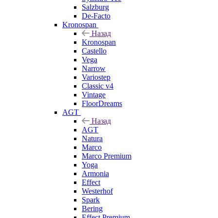
Salzburg
De-Facto
Kronospan
Назад
Kronospan
Castello
Vega
Narrow
Variostep
Classic v4
Vintage
FloorDreams
AGT
Назад
AGT
Natura
Marco
Marco Premium
Yoga
Armonia
Effect
Westerhof
Spark
Bering
Effect Premium