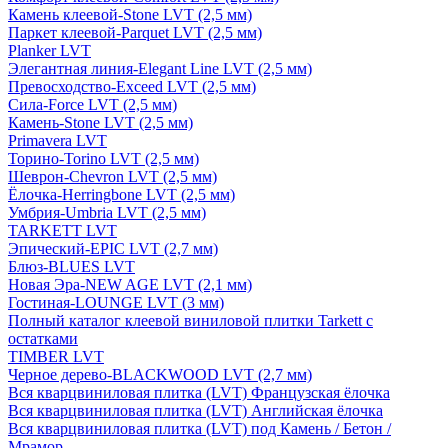
Камень клеевой-Stone LVT (2,5 мм)
Паркет клеевой-Parquet LVT (2,5 мм)
Planker LVT
Элегантная линия-Elegant Line LVT (2,5 мм)
Превосходство-Exceed LVT (2,5 мм)
Сила-Force LVT (2,5 мм)
Камень-Stone LVT (2,5 мм)
Primavera LVT
Торино-Torino LVT (2,5 мм)
Шеврон-Chevron LVT (2,5 мм)
Ёлочка-Herringbone LVT (2,5 мм)
Умбрия-Umbria LVT (2,5 мм)
TARKETT LVT
Эпический-EPIC LVT (2,7 мм)
Блюз-BLUES LVT
Новая Эра-NEW AGE LVT (2,1 мм)
Гостиная-LOUNGE LVT (3 мм)
Полный каталог клеевой виниловой плитки Tarkett с
остатками
TIMBER LVT
Черное дерево-BLACKWOOD LVT (2,7 мм)
Вся кварцвиниловая плитка (LVT) Французская ёлочка
Вся кварцвиниловая плитка (LVT) Английская ёлочка
Вся кварцвиниловая плитка (LVT) под Камень / Бетон /
Мрамор