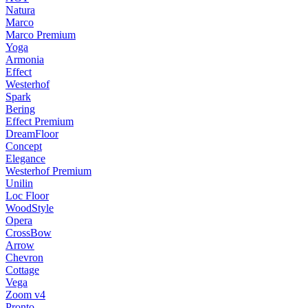
Natura
Marco
Marco Premium
Yoga
Armonia
Effect
Westerhof
Spark
Bering
Effect Premium
DreamFloor
Concept
Elegance
Westerhof Premium
Unilin
Loc Floor
WoodStyle
Opera
CrossBow
Arrow
Chevron
Cottage
Vega
Zoom v4
Pronto