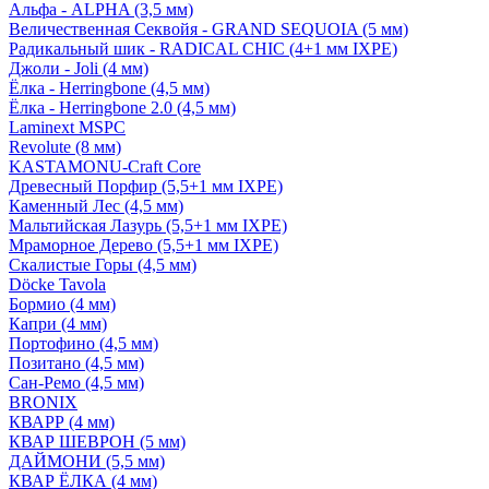
Альфа - ALPHA (3,5 мм)
Величественная Секвойя - GRAND SEQUOIA (5 мм)
Радикальный шик - RADICAL CHIC (4+1 мм IXPE)
Джоли - Joli (4 мм)
Ёлка - Herringbone (4,5 мм)
Ёлка - Herringbone 2.0 (4,5 мм)
Laminext MSPC
Revolute (8 мм)
KASTAMONU-Craft Core
Древесный Порфир (5,5+1 мм IXPE)
Каменный Лес (4,5 мм)
Мальтийская Лазурь (5,5+1 мм IXPE)
Мраморное Дерево (5,5+1 мм IXPE)
Скалистые Горы (4,5 мм)
Döcke Tavola
Бормио (4 мм)
Капри (4 мм)
Портофино (4,5 мм)
Позитано (4,5 мм)
Сан-Ремо (4,5 мм)
BRONIX
КВАРР (4 мм)
КВАР ШЕВРОН (5 мм)
ДАЙМОНИ (5,5 мм)
КВАР ЁЛКА (4 мм)