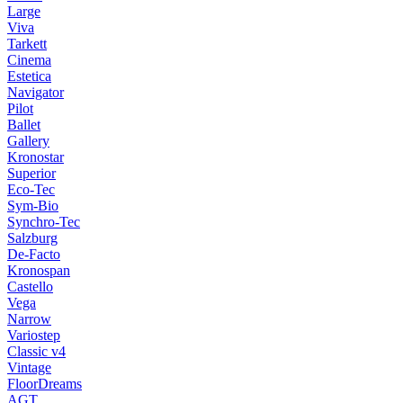
Large
Viva
Tarkett
Cinema
Estetica
Navigator
Pilot
Ballet
Gallery
Kronostar
Superior
Eco-Tec
Sym-Bio
Synchro-Tec
Salzburg
De-Facto
Kronospan
Castello
Vega
Narrow
Variostep
Classic v4
Vintage
FloorDreams
AGT