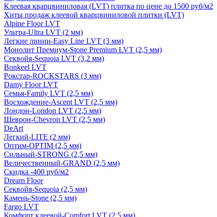
Клеевая кварцвиниловая (LVT) плитка по цене до 1500 руб/м2
Хиты продаж клеевой кварцвиниловой плитки (LVT)
Alpine Floor LVT
Ультра-Ultra LVT (2 мм)
Легкие линии-Easy Line LVT (3 мм)
Монолит Премиум-Stone Premium LVT (2,5 мм)
Секвойя-Sequoia LVT (3,2 мм)
Bonkeel LVT
Рокстар-ROCKSTARS (3 мм)
Damy Floor LVT
Семья-Family LVT (2,5 мм)
Восхождение-Ascent LVT (2,5 мм)
Лондон-London LVT (2,5 мм)
Шеврон-Chevron LVT (2,5 мм)
DeArt
Легкий-LITE (2 мм)
Оптим-OPTIM (2,5 мм)
Сильный-STRONG (2,5 мм)
Величественный-GRAND (2,5 мм)
Скидка -400 руб/м2
Dream Floor
Секвойя-Sequoia (2,5 мм)
Камень-Stone (2,5 мм)
Fargo LVT
Комфорт клеевой-Comfort LVT (2,5 мм)