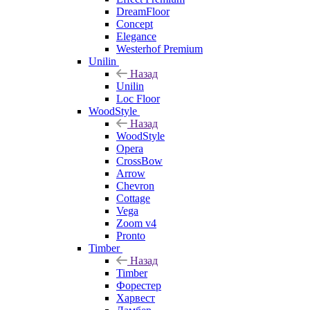
DreamFloor
Concept
Elegance
Westerhof Premium
Unilin
Назад
Unilin
Loc Floor
WoodStyle
Назад
WoodStyle
Opera
CrossBow
Arrow
Chevron
Cottage
Vega
Zoom v4
Pronto
Timber
Назад
Timber
Форестер
Харвест