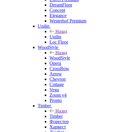
DreamFloor
Concept
Elegance
Westerhof Premium
Unilin
Назад
Unilin
Loc Floor
WoodStyle
Назад
WoodStyle
Opera
CrossBow
Arrow
Chevron
Cottage
Vega
Zoom v4
Pronto
Timber
Назад
Timber
Форестер
Харвест