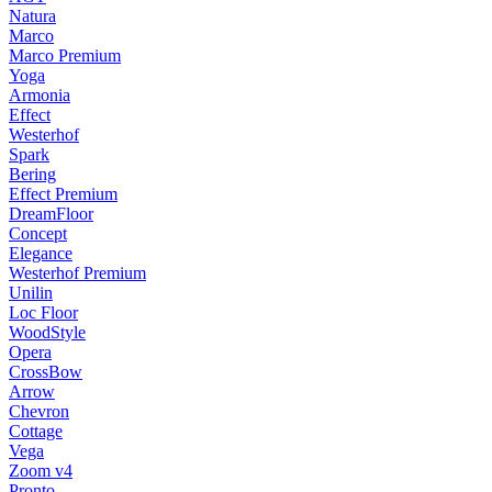
Natura
Marco
Marco Premium
Yoga
Armonia
Effect
Westerhof
Spark
Bering
Effect Premium
DreamFloor
Concept
Elegance
Westerhof Premium
Unilin
Loc Floor
WoodStyle
Opera
CrossBow
Arrow
Chevron
Cottage
Vega
Zoom v4
Pronto