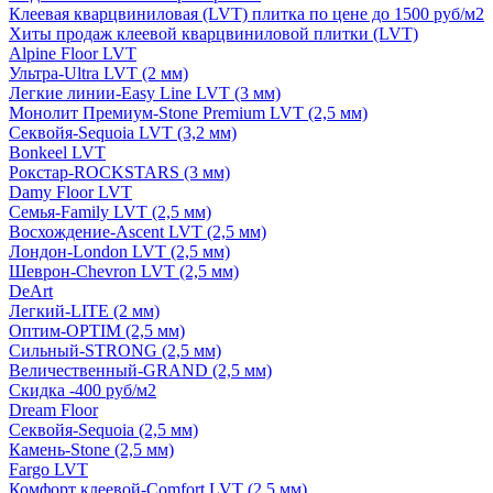
Клеевая кварцвиниловая (LVT) плитка по цене до 1500 руб/м2
Хиты продаж клеевой кварцвиниловой плитки (LVT)
Alpine Floor LVT
Ультра-Ultra LVT (2 мм)
Легкие линии-Easy Line LVT (3 мм)
Монолит Премиум-Stone Premium LVT (2,5 мм)
Секвойя-Sequoia LVT (3,2 мм)
Bonkeel LVT
Рокстар-ROCKSTARS (3 мм)
Damy Floor LVT
Семья-Family LVT (2,5 мм)
Восхождение-Ascent LVT (2,5 мм)
Лондон-London LVT (2,5 мм)
Шеврон-Chevron LVT (2,5 мм)
DeArt
Легкий-LITE (2 мм)
Оптим-OPTIM (2,5 мм)
Сильный-STRONG (2,5 мм)
Величественный-GRAND (2,5 мм)
Скидка -400 руб/м2
Dream Floor
Секвойя-Sequoia (2,5 мм)
Камень-Stone (2,5 мм)
Fargo LVT
Комфорт клеевой-Comfort LVT (2,5 мм)