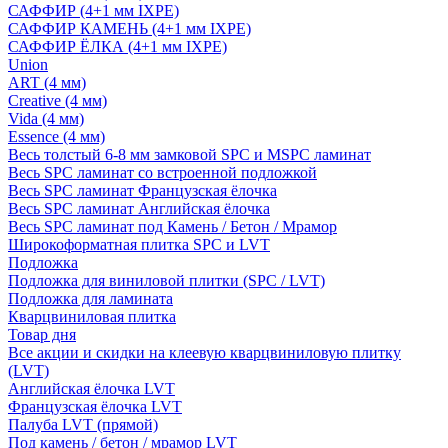
САФФИР (4+1 мм IXPE)
САФФИР КАМЕНЬ (4+1 мм IXPE)
САФФИР ЁЛКА (4+1 мм IXPE)
Union
ART (4 мм)
Creative (4 мм)
Vida (4 мм)
Essence (4 мм)
Весь толстый 6-8 мм замковой SPC и MSPC ламинат
Весь SPC ламинат со встроенной подложкой
Весь SPC ламинат Французская ёлочка
Весь SPC ламинат Английская ёлочка
Весь SPC ламинат под Камень / Бетон / Мрамор
Широкоформатная плитка SPC и LVT
Подложка
Подложка для виниловой плитки (SPC / LVT)
Подложка для ламината
Кварцвиниловая плитка
Товар дня
Все акции и скидки на клеевую кварцвиниловую плитку
(LVT)
Английская ёлочка LVT
Французская ёлочка LVT
Палуба LVT (прямой)
Под камень / бетон / мрамор LVT