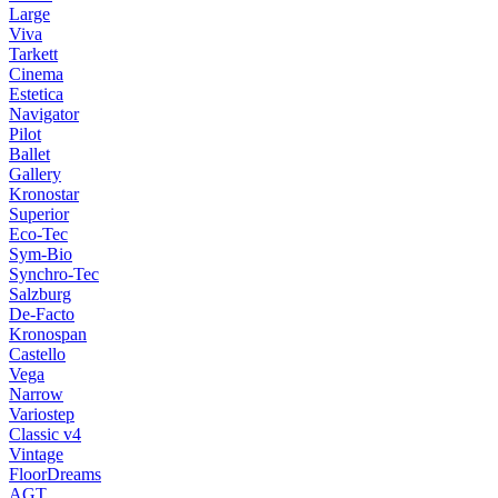
Large
Viva
Tarkett
Cinema
Estetica
Navigator
Pilot
Ballet
Gallery
Kronostar
Superior
Eco-Tec
Sym-Bio
Synchro-Tec
Salzburg
De-Facto
Kronospan
Castello
Vega
Narrow
Variostep
Classic v4
Vintage
FloorDreams
AGT