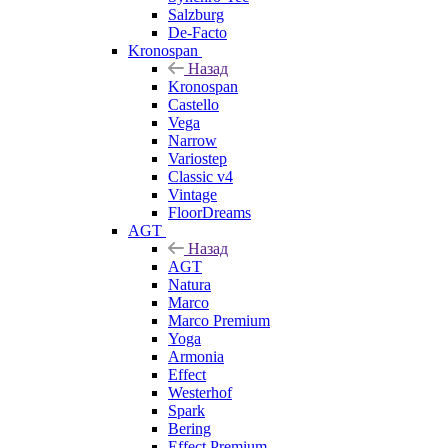
Salzburg
De-Facto
Kronospan
Назад
Kronospan
Castello
Vega
Narrow
Variostep
Classic v4
Vintage
FloorDreams
AGT
Назад
AGT
Natura
Marco
Marco Premium
Yoga
Armonia
Effect
Westerhof
Spark
Bering
Effect Premium