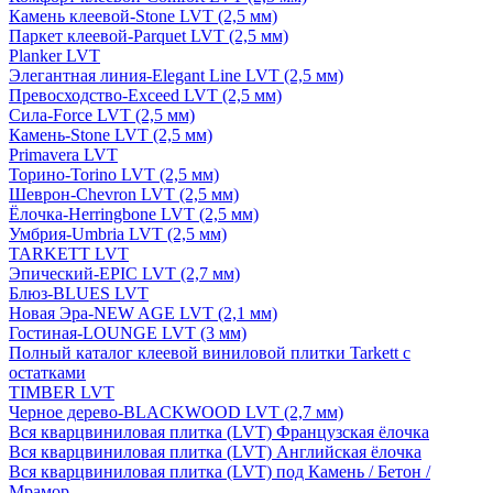
Камень клеевой-Stone LVT (2,5 мм)
Паркет клеевой-Parquet LVT (2,5 мм)
Planker LVT
Элегантная линия-Elegant Line LVT (2,5 мм)
Превосходство-Exceed LVT (2,5 мм)
Сила-Force LVT (2,5 мм)
Камень-Stone LVT (2,5 мм)
Primavera LVT
Торино-Torino LVT (2,5 мм)
Шеврон-Chevron LVT (2,5 мм)
Ёлочка-Herringbone LVT (2,5 мм)
Умбрия-Umbria LVT (2,5 мм)
TARKETT LVT
Эпический-EPIC LVT (2,7 мм)
Блюз-BLUES LVT
Новая Эра-NEW AGE LVT (2,1 мм)
Гостиная-LOUNGE LVT (3 мм)
Полный каталог клеевой виниловой плитки Tarkett с
остатками
TIMBER LVT
Черное дерево-BLACKWOOD LVT (2,7 мм)
Вся кварцвиниловая плитка (LVT) Французская ёлочка
Вся кварцвиниловая плитка (LVT) Английская ёлочка
Вся кварцвиниловая плитка (LVT) под Камень / Бетон /
Мрамор