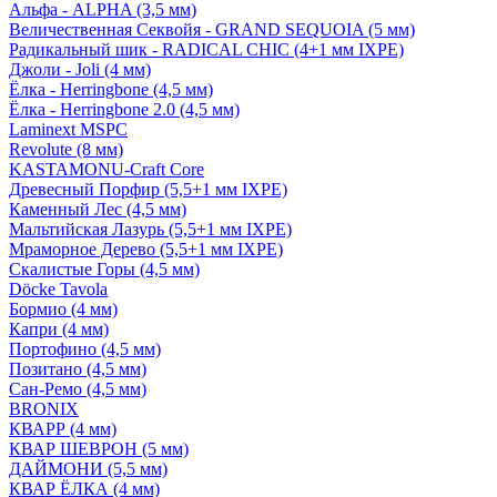
Альфа - ALPHA (3,5 мм)
Величественная Секвойя - GRAND SEQUOIA (5 мм)
Радикальный шик - RADICAL CHIC (4+1 мм IXPE)
Джоли - Joli (4 мм)
Ёлка - Herringbone (4,5 мм)
Ёлка - Herringbone 2.0 (4,5 мм)
Laminext MSPC
Revolute (8 мм)
KASTAMONU-Craft Core
Древесный Порфир (5,5+1 мм IXPE)
Каменный Лес (4,5 мм)
Мальтийская Лазурь (5,5+1 мм IXPE)
Мраморное Дерево (5,5+1 мм IXPE)
Скалистые Горы (4,5 мм)
Döcke Tavola
Бормио (4 мм)
Капри (4 мм)
Портофино (4,5 мм)
Позитано (4,5 мм)
Сан-Ремо (4,5 мм)
BRONIX
КВАРР (4 мм)
КВАР ШЕВРОН (5 мм)
ДАЙМОНИ (5,5 мм)
КВАР ЁЛКА (4 мм)