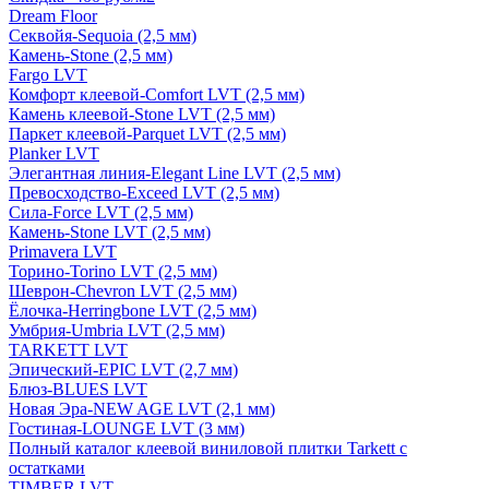
Dream Floor
Секвойя-Sequoia (2,5 мм)
Камень-Stone (2,5 мм)
Fargo LVT
Комфорт клеевой-Comfort LVT (2,5 мм)
Камень клеевой-Stone LVT (2,5 мм)
Паркет клеевой-Parquet LVT (2,5 мм)
Planker LVT
Элегантная линия-Elegant Line LVT (2,5 мм)
Превосходство-Exceed LVT (2,5 мм)
Сила-Force LVT (2,5 мм)
Камень-Stone LVT (2,5 мм)
Primavera LVT
Торино-Torino LVT (2,5 мм)
Шеврон-Chevron LVT (2,5 мм)
Ёлочка-Herringbone LVT (2,5 мм)
Умбрия-Umbria LVT (2,5 мм)
TARKETT LVT
Эпический-EPIC LVT (2,7 мм)
Блюз-BLUES LVT
Новая Эра-NEW AGE LVT (2,1 мм)
Гостиная-LOUNGE LVT (3 мм)
Полный каталог клеевой виниловой плитки Tarkett с
остатками
TIMBER LVT