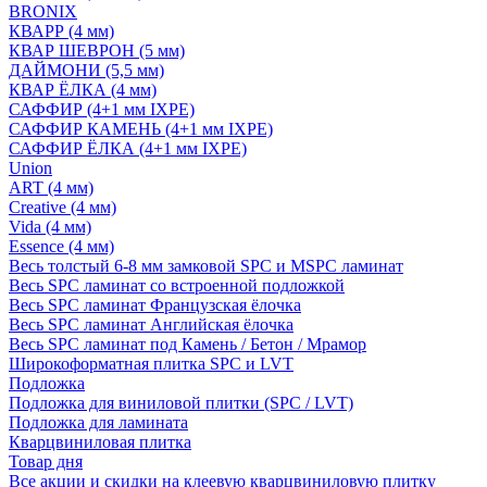
BRONIX
КВАРР (4 мм)
КВАР ШЕВРОН (5 мм)
ДАЙМОНИ (5,5 мм)
КВАР ЁЛКА (4 мм)
САФФИР (4+1 мм IXPE)
САФФИР КАМЕНЬ (4+1 мм IXPE)
САФФИР ЁЛКА (4+1 мм IXPE)
Union
ART (4 мм)
Creative (4 мм)
Vida (4 мм)
Essence (4 мм)
Весь толстый 6-8 мм замковой SPC и MSPC ламинат
Весь SPC ламинат со встроенной подложкой
Весь SPC ламинат Французская ёлочка
Весь SPC ламинат Английская ёлочка
Весь SPC ламинат под Камень / Бетон / Мрамор
Широкоформатная плитка SPC и LVT
Подложка
Подложка для виниловой плитки (SPC / LVT)
Подложка для ламината
Кварцвиниловая плитка
Товар дня
Все акции и скидки на клеевую кварцвиниловую плитку