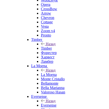
WoodStyle
Opera
CrossBow
Arrow
Chevron
Cottage
Vega
Zoom v4
Pronto
Timber
Назад
Timber
Форестер
Харвест
Ламбер
La Moena
Назад
La Moena
Monte Cristallo
Bellamonte
Bella Marianna
Valoroso Hasan
Eversense
Назад
Eversense