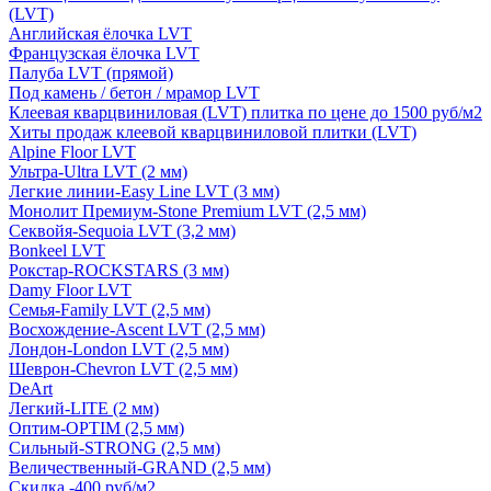
(LVT)
Английская ёлочка LVT
Французская ёлочка LVT
Палуба LVT (прямой)
Под камень / бетон / мрамор LVT
Клеевая кварцвиниловая (LVT) плитка по цене до 1500 руб/м2
Хиты продаж клеевой кварцвиниловой плитки (LVT)
Alpine Floor LVT
Ультра-Ultra LVT (2 мм)
Легкие линии-Easy Line LVT (3 мм)
Монолит Премиум-Stone Premium LVT (2,5 мм)
Секвойя-Sequoia LVT (3,2 мм)
Bonkeel LVT
Рокстар-ROCKSTARS (3 мм)
Damy Floor LVT
Семья-Family LVT (2,5 мм)
Восхождение-Ascent LVT (2,5 мм)
Лондон-London LVT (2,5 мм)
Шеврон-Chevron LVT (2,5 мм)
DeArt
Легкий-LITE (2 мм)
Оптим-OPTIM (2,5 мм)
Сильный-STRONG (2,5 мм)
Величественный-GRAND (2,5 мм)
Скидка -400 руб/м2