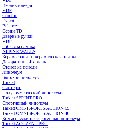
VDF
Входные двери
VDF
Comfort
Expert
Balance
Серии TD
Дверные ручки
VDF
Гибкая керамика
ALPINE WALLS
Керамогранит и керамическая плитка
Декоративный камень
Стеновые панели
Линолеум
Бытовой линолеум
Tarkett
Синтерос
Полукоммерческий линолеум
Tarkett SPRINT PRO
Спортивный линолеум
Tarkett OMNISPORTS ACTION 65
Tarkett OMNISPORTS ACTION 40
Коммерческий гетерогенный линолеум
Tarkett ACCZENT PRO