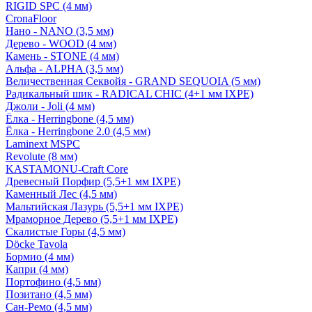
RIGID SPC (4 мм)
CronaFloor
Нано - NANO (3,5 мм)
Дерево - WOOD (4 мм)
Камень - STONE (4 мм)
Альфа - ALPHA (3,5 мм)
Величественная Секвойя - GRAND SEQUOIA (5 мм)
Радикальный шик - RADICAL CHIC (4+1 мм IXPE)
Джоли - Joli (4 мм)
Ёлка - Herringbone (4,5 мм)
Ёлка - Herringbone 2.0 (4,5 мм)
Laminext MSPC
Revolute (8 мм)
KASTAMONU-Craft Core
Древесный Порфир (5,5+1 мм IXPE)
Каменный Лес (4,5 мм)
Мальтийская Лазурь (5,5+1 мм IXPE)
Мраморное Дерево (5,5+1 мм IXPE)
Скалистые Горы (4,5 мм)
Döcke Tavola
Бормио (4 мм)
Капри (4 мм)
Портофино (4,5 мм)
Позитано (4,5 мм)
Сан-Ремо (4,5 мм)