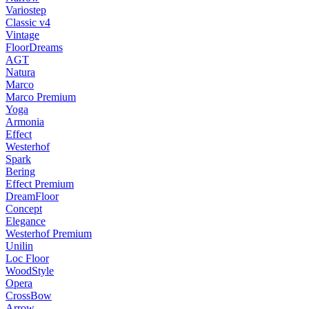
Variostep
Classic v4
Vintage
FloorDreams
AGT
Natura
Marco
Marco Premium
Yoga
Armonia
Effect
Westerhof
Spark
Bering
Effect Premium
DreamFloor
Concept
Elegance
Westerhof Premium
Unilin
Loc Floor
WoodStyle
Opera
CrossBow
Arrow