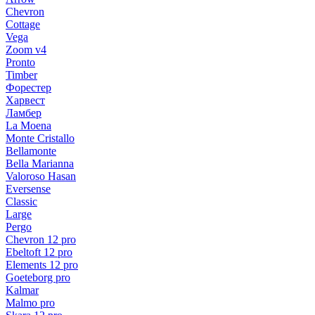
Chevron
Cottage
Vega
Zoom v4
Pronto
Timber
Форестер
Харвест
Ламбер
La Moena
Monte Cristallo
Bellamonte
Bella Marianna
Valoroso Hasan
Eversense
Classic
Large
Pergo
Chevron 12 pro
Ebeltoft 12 pro
Elements 12 pro
Goeteborg pro
Kalmar
Malmo pro