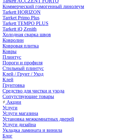
Tarkett ACCZENT FORTO
Коммерческий гомогенный линолеум
Tarkett HORIZON
Tarrket Primo Plus
Tarkett TEMPO PLUS
Tarkett iQ Zenith
Холодная сварка швов
Ковролин
Ковровая плитка
Ковры
Плинтус
Пороги и профиля
Стильный плинтус
Клей / Грунт / Уход
Клей
Грунтовка
Средство для чистки и ухода
Сопутствующие товары
Акции
Услуги
Услуги магазина
Установка межкомнатных дверей
Услуги дизайна
Укладка ламината и винила
Блог