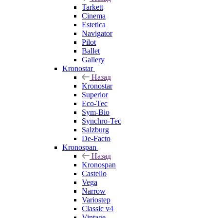
Tarkett
Cinema
Estetica
Navigator
Pilot
Ballet
Gallery
Kronostar
Назад
Kronostar
Superior
Eco-Tec
Sym-Bio
Synchro-Tec
Salzburg
De-Facto
Kronospan
Назад
Kronospan
Castello
Vega
Narrow
Variostep
Classic v4
Vintage