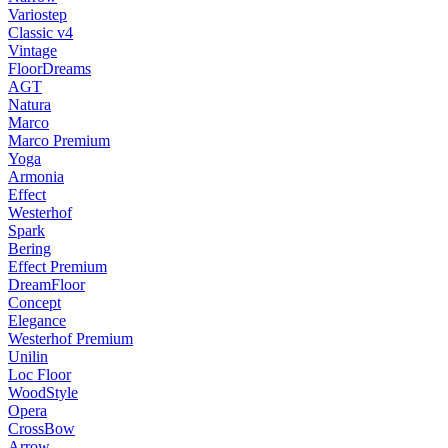
Variostep
Classic v4
Vintage
FloorDreams
AGT
Natura
Marco
Marco Premium
Yoga
Armonia
Effect
Westerhof
Spark
Bering
Effect Premium
DreamFloor
Concept
Elegance
Westerhof Premium
Unilin
Loc Floor
WoodStyle
Opera
CrossBow
Arrow