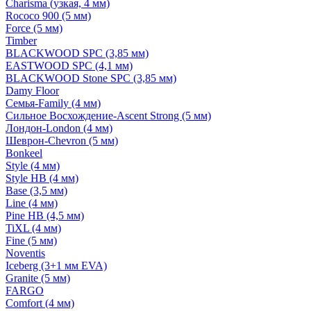
Charisma (узкая, 4 мм)
Rococo 900 (5 мм)
Force (5 мм)
Timber
BLACKWOOD SPC (3,85 мм)
EASTWOOD SPC (4,1 мм)
BLACKWOOD Stone SPC (3,85 мм)
Damy Floor
Семья-Family (4 мм)
Сильное Восхождение-Ascent Strong (5 мм)
Лондон-London (4 мм)
Шеврон-Chevron (5 мм)
Bonkeel
Style (4 мм)
Style HB (4 мм)
Base (3,5 мм)
Line (4 мм)
Pine HB (4,5 мм)
TiXL (4 мм)
Fine (5 мм)
Noventis
Iceberg (3+1 мм EVA)
Granite (5 мм)
FARGO
Comfort (4 мм)