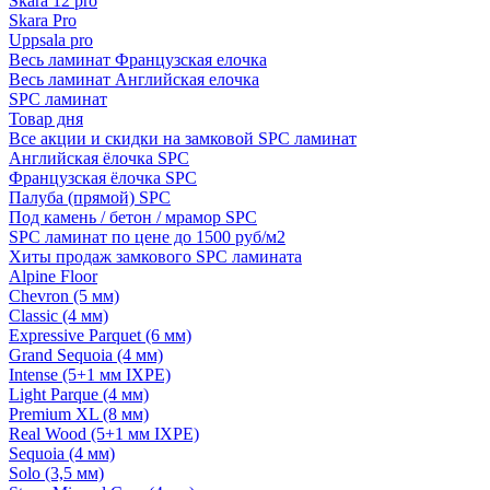
Skara 12 pro
Skara Pro
Uppsala pro
Весь ламинат Французская елочка
Весь ламинат Английская елочка
SPC ламинат
Товар дня
Все акции и скидки на замковой SPC ламинат
Английская ёлочка SPC
Французская ёлочка SPC
Палуба (прямой) SPC
Под камень / бетон / мрамор SPC
SPC ламинат по цене до 1500 руб/м2
Хиты продаж замкового SPC ламината
Alpine Floor
Chevron (5 мм)
Classic (4 мм)
Expressive Parquet (6 мм)
Grand Sequoia (4 мм)
Intense (5+1 мм IXPE)
Light Parque (4 мм)
Premium XL (8 мм)
Real Wood (5+1 мм IXPE)
Sequoia (4 мм)
Solo (3,5 мм)