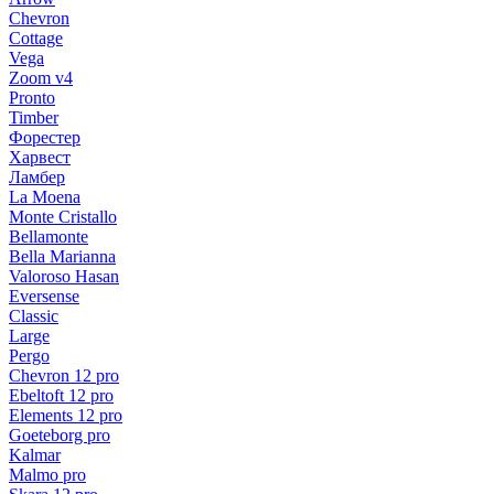
Chevron
Cottage
Vega
Zoom v4
Pronto
Timber
Форестер
Харвест
Ламбер
La Moena
Monte Cristallo
Bellamonte
Bella Marianna
Valoroso Hasan
Eversense
Classic
Large
Pergo
Chevron 12 pro
Ebeltoft 12 pro
Elements 12 pro
Goeteborg pro
Kalmar
Malmo pro