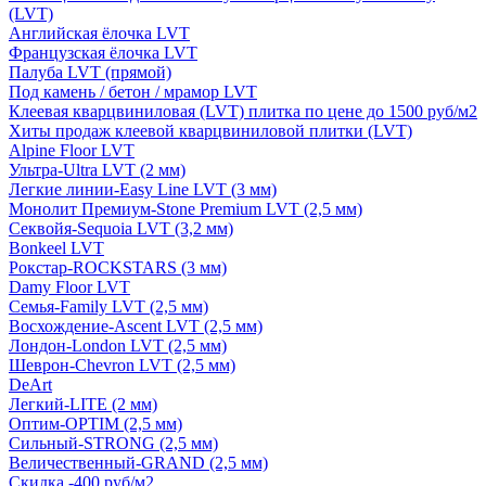
(LVT)
Английская ёлочка LVT
Французская ёлочка LVT
Палуба LVT (прямой)
Под камень / бетон / мрамор LVT
Клеевая кварцвиниловая (LVT) плитка по цене до 1500 руб/м2
Хиты продаж клеевой кварцвиниловой плитки (LVT)
Alpine Floor LVT
Ультра-Ultra LVT (2 мм)
Легкие линии-Easy Line LVT (3 мм)
Монолит Премиум-Stone Premium LVT (2,5 мм)
Секвойя-Sequoia LVT (3,2 мм)
Bonkeel LVT
Рокстар-ROCKSTARS (3 мм)
Damy Floor LVT
Семья-Family LVT (2,5 мм)
Восхождение-Ascent LVT (2,5 мм)
Лондон-London LVT (2,5 мм)
Шеврон-Chevron LVT (2,5 мм)
DeArt
Легкий-LITE (2 мм)
Оптим-OPTIM (2,5 мм)
Сильный-STRONG (2,5 мм)
Величественный-GRAND (2,5 мм)
Скидка -400 руб/м2