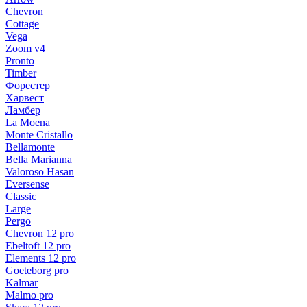
Chevron
Cottage
Vega
Zoom v4
Pronto
Timber
Форестер
Харвест
Ламбер
La Moena
Monte Cristallo
Bellamonte
Bella Marianna
Valoroso Hasan
Eversense
Classic
Large
Pergo
Chevron 12 pro
Ebeltoft 12 pro
Elements 12 pro
Goeteborg pro
Kalmar
Malmo pro