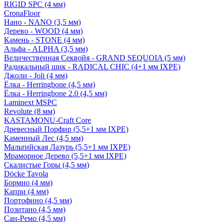
RIGID SPC (4 мм)
CronaFloor
Нано - NANO (3,5 мм)
Дерево - WOOD (4 мм)
Камень - STONE (4 мм)
Альфа - ALPHA (3,5 мм)
Величественная Секвойя - GRAND SEQUOIA (5 мм)
Радикальный шик - RADICAL CHIC (4+1 мм IXPE)
Джоли - Joli (4 мм)
Ёлка - Herringbone (4,5 мм)
Ёлка - Herringbone 2.0 (4,5 мм)
Laminext MSPC
Revolute (8 мм)
KASTAMONU-Craft Core
Древесный Порфир (5,5+1 мм IXPE)
Каменный Лес (4,5 мм)
Мальтийская Лазурь (5,5+1 мм IXPE)
Мраморное Дерево (5,5+1 мм IXPE)
Скалистые Горы (4,5 мм)
Döcke Tavola
Бормио (4 мм)
Капри (4 мм)
Портофино (4,5 мм)
Позитано (4,5 мм)
Сан-Ремо (4,5 мм)