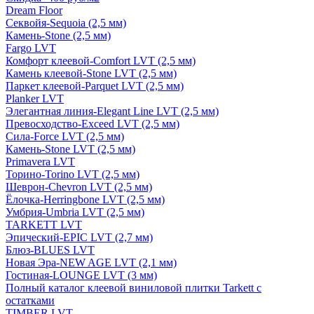
Dream Floor
Секвойя-Sequoia (2,5 мм)
Камень-Stone (2,5 мм)
Fargo LVT
Комфорт клеевой-Comfort LVT (2,5 мм)
Камень клеевой-Stone LVT (2,5 мм)
Паркет клеевой-Parquet LVT (2,5 мм)
Planker LVT
Элегантная линия-Elegant Line LVT (2,5 мм)
Превосходство-Exceed LVT (2,5 мм)
Сила-Force LVT (2,5 мм)
Камень-Stone LVT (2,5 мм)
Primavera LVT
Торино-Torino LVT (2,5 мм)
Шеврон-Chevron LVT (2,5 мм)
Ёлочка-Herringbone LVT (2,5 мм)
Умбрия-Umbria LVT (2,5 мм)
TARKETT LVT
Эпический-EPIC LVT (2,7 мм)
Блюз-BLUES LVT
Новая Эра-NEW AGE LVT (2,1 мм)
Гостиная-LOUNGE LVT (3 мм)
Полный каталог клеевой виниловой плитки Tarkett с
остатками
TIMBER LVT