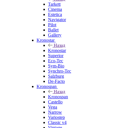
Tarkett
Cinema
Estetica
Navigator
Pilot
Ballet
Gallery
Kronostar
Назад
Kronostar
Superior
Eco-Tec
Sym-Bio
Synchro-Tec
Salzburg
De-Facto
Kronospan
Назад
Kronospan
Castello
Vega
Narrow
Variostep
Classic v4
Vintage