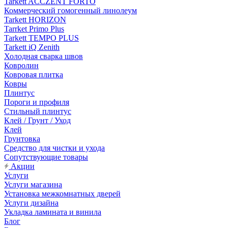
Tarkett ACCZENT FORTO
Коммерческий гомогенный линолеум
Tarkett HORIZON
Tarrket Primo Plus
Tarkett TEMPO PLUS
Tarkett iQ Zenith
Холодная сварка швов
Ковролин
Ковровая плитка
Ковры
Плинтус
Пороги и профиля
Стильный плинтус
Клей / Грунт / Уход
Клей
Грунтовка
Средство для чистки и ухода
Сопутствующие товары
Акции
Услуги
Услуги магазина
Установка межкомнатных дверей
Услуги дизайна
Укладка ламината и винила
Блог