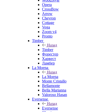
WoodStyle
Opera
CrossBow
Arrow
Chevron
Cottage
Vega
Zoom v4
Pronto
Timber
Назад
Timber
Форестер
Харвест
Ламбер
La Moena
Назад
La Moena
Monte Cristallo
Bellamonte
Bella Marianna
Valoroso Hasan
Eversense
Назад
Eversense