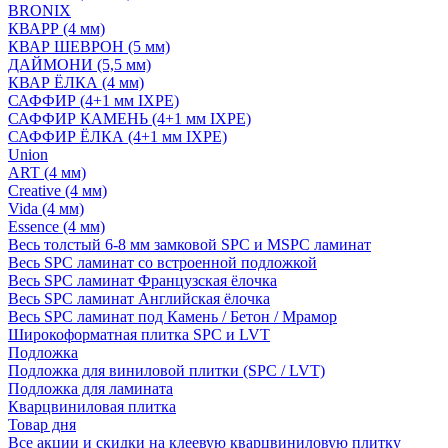
BRONIX
КВАРР (4 мм)
КВАР ШЕВРОН (5 мм)
ДАЙМОНИ (5,5 мм)
КВАР ЁЛКА (4 мм)
САФФИР (4+1 мм IXPE)
САФФИР КАМЕНЬ (4+1 мм IXPE)
САФФИР ЁЛКА (4+1 мм IXPE)
Union
ART (4 мм)
Creative (4 мм)
Vida (4 мм)
Essence (4 мм)
Весь толстый 6-8 мм замковой SPC и MSPC ламинат
Весь SPC ламинат со встроенной подложкой
Весь SPC ламинат Французская ёлочка
Весь SPC ламинат Английская ёлочка
Весь SPC ламинат под Камень / Бетон / Мрамор
Широкоформатная плитка SPC и LVT
Подложка
Подложка для виниловой плитки (SPC / LVT)
Подложка для ламината
Кварцвиниловая плитка
Товар дня
Все акции и скидки на клеевую кварцвиниловую плитку