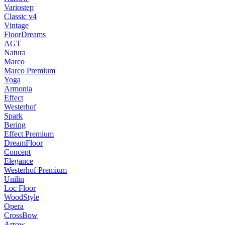
Variostep
Classic v4
Vintage
FloorDreams
AGT
Natura
Marco
Marco Premium
Yoga
Armonia
Effect
Westerhof
Spark
Bering
Effect Premium
DreamFloor
Concept
Elegance
Westerhof Premium
Unilin
Loc Floor
WoodStyle
Opera
CrossBow
Arrow