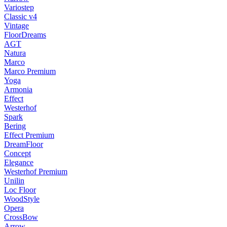
Variostep
Classic v4
Vintage
FloorDreams
AGT
Natura
Marco
Marco Premium
Yoga
Armonia
Effect
Westerhof
Spark
Bering
Effect Premium
DreamFloor
Concept
Elegance
Westerhof Premium
Unilin
Loc Floor
WoodStyle
Opera
CrossBow
Arrow