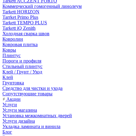
Tarkett ACCZENT FORTO
Коммерческий гомогенный линолеум
Tarkett HORIZON
Tarrket Primo Plus
Tarkett TEMPO PLUS
Tarkett iQ Zenith
Холодная сварка швов
Ковролин
Ковровая плитка
Ковры
Плинтус
Пороги и профиля
Стильный плинтус
Клей / Грунт / Уход
Клей
Грунтовка
Средство для чистки и ухода
Сопутствующие товары
Акции
Услуги
Услуги магазина
Установка межкомнатных дверей
Услуги дизайна
Укладка ламината и винила
Блог