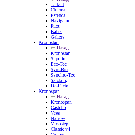
Tarkett
Cinema
Estetica
Navigator
Pilot
Ballet
Gallery
Kronostar
Назад
Kronostar
Superior
Eco-Tec
Sym-Bio
Synchro-Tec
Salzburg
De-Facto
Kronospan
Назад
Kronospan
Castello
Vega
Narrow
Variostep
Classic v4
Vintage