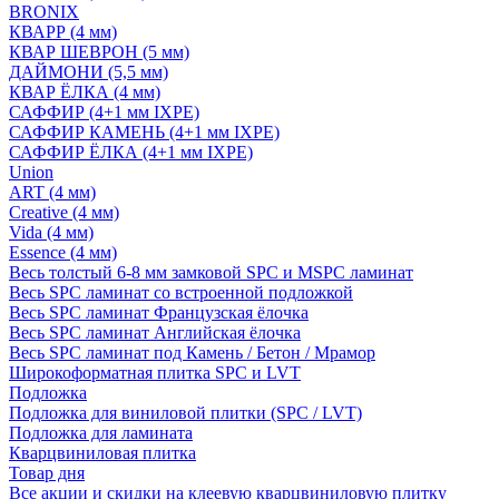
BRONIX
КВАРР (4 мм)
КВАР ШЕВРОН (5 мм)
ДАЙМОНИ (5,5 мм)
КВАР ЁЛКА (4 мм)
САФФИР (4+1 мм IXPE)
САФФИР КАМЕНЬ (4+1 мм IXPE)
САФФИР ЁЛКА (4+1 мм IXPE)
Union
ART (4 мм)
Creative (4 мм)
Vida (4 мм)
Essence (4 мм)
Весь толстый 6-8 мм замковой SPC и MSPC ламинат
Весь SPC ламинат со встроенной подложкой
Весь SPC ламинат Французская ёлочка
Весь SPC ламинат Английская ёлочка
Весь SPC ламинат под Камень / Бетон / Мрамор
Широкоформатная плитка SPC и LVT
Подложка
Подложка для виниловой плитки (SPC / LVT)
Подложка для ламината
Кварцвиниловая плитка
Товар дня
Все акции и скидки на клеевую кварцвиниловую плитку