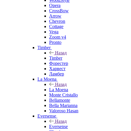
WoodStyle
Opera
CrossBow
Arrow
Chevron
Cottage
Vega
Zoom v4
Pronto
Timber
Назад
Timber
Форестер
Харвест
Ламбер
La Moena
Назад
La Moena
Monte Cristallo
Bellamonte
Bella Marianna
Valoroso Hasan
Eversense
Назад
Eversense