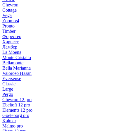
Chevron
Cottage
Vega
Zoom v4
Pronto
Timber
Форестер
Харвест
Ламбер
La Moena
Monte Cristallo
Bellamonte
Bella Marianna
Valoroso Hasan
Eversense
Classic
Large
Pergo
Chevron 12 pro
Ebeltoft 12 pro
Elements 12 pro
Goeteborg pro
Kalmar
Malmo pro