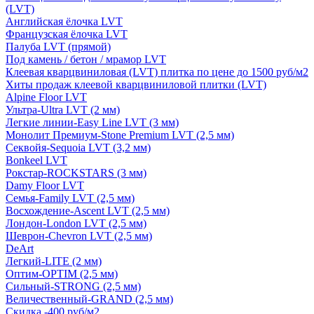
(LVT)
Английская ёлочка LVT
Французская ёлочка LVT
Палуба LVT (прямой)
Под камень / бетон / мрамор LVT
Клеевая кварцвиниловая (LVT) плитка по цене до 1500 руб/м2
Хиты продаж клеевой кварцвиниловой плитки (LVT)
Alpine Floor LVT
Ультра-Ultra LVT (2 мм)
Легкие линии-Easy Line LVT (3 мм)
Монолит Премиум-Stone Premium LVT (2,5 мм)
Секвойя-Sequoia LVT (3,2 мм)
Bonkeel LVT
Рокстар-ROCKSTARS (3 мм)
Damy Floor LVT
Семья-Family LVT (2,5 мм)
Восхождение-Ascent LVT (2,5 мм)
Лондон-London LVT (2,5 мм)
Шеврон-Chevron LVT (2,5 мм)
DeArt
Легкий-LITE (2 мм)
Оптим-OPTIM (2,5 мм)
Сильный-STRONG (2,5 мм)
Величественный-GRAND (2,5 мм)
Скидка -400 руб/м2