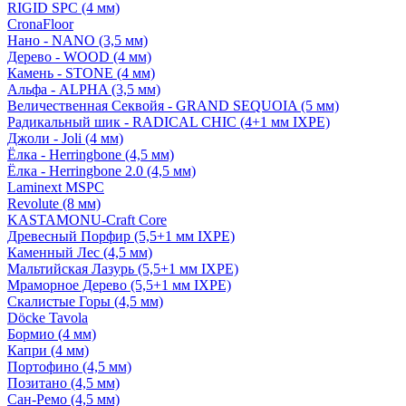
RIGID SPC (4 мм)
CronaFloor
Нано - NANO (3,5 мм)
Дерево - WOOD (4 мм)
Камень - STONE (4 мм)
Альфа - ALPHA (3,5 мм)
Величественная Секвойя - GRAND SEQUOIA (5 мм)
Радикальный шик - RADICAL CHIC (4+1 мм IXPE)
Джоли - Joli (4 мм)
Ёлка - Herringbone (4,5 мм)
Ёлка - Herringbone 2.0 (4,5 мм)
Laminext MSPC
Revolute (8 мм)
KASTAMONU-Craft Core
Древесный Порфир (5,5+1 мм IXPE)
Каменный Лес (4,5 мм)
Мальтийская Лазурь (5,5+1 мм IXPE)
Мраморное Дерево (5,5+1 мм IXPE)
Скалистые Горы (4,5 мм)
Döcke Tavola
Бормио (4 мм)
Капри (4 мм)
Портофино (4,5 мм)
Позитано (4,5 мм)
Сан-Ремо (4,5 мм)