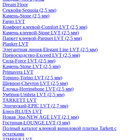
Dream Floor
Секвойя-Sequoia (2,5 мм)
Камень-Stone (2,5 мм)
Fargo LVT
Комфорт клеевой-Comfort LVT (2,5 мм)
Камень клеевой-Stone LVT (2,5 мм)
Паркет клеевой-Parquet LVT (2,5 мм)
Planker LVT
Элегантная линия-Elegant Line LVT (2,5 мм)
Превосходство-Exceed LVT (2,5 мм)
Сила-Force LVT (2,5 мм)
Камень-Stone LVT (2,5 мм)
Primavera LVT
Торино-Torino LVT (2,5 мм)
Шеврон-Chevron LVT (2,5 мм)
Ёлочка-Herringbone LVT (2,5 мм)
Умбрия-Umbria LVT (2,5 мм)
TARKETT LVT
Эпический-EPIC LVT (2,7 мм)
Блюз-BLUES LVT
Новая Эра-NEW AGE LVT (2,1 мм)
Гостиная-LOUNGE LVT (3 мм)
Полный каталог клеевой виниловой плитки Tarkett с
остатками
TIMBER LVT