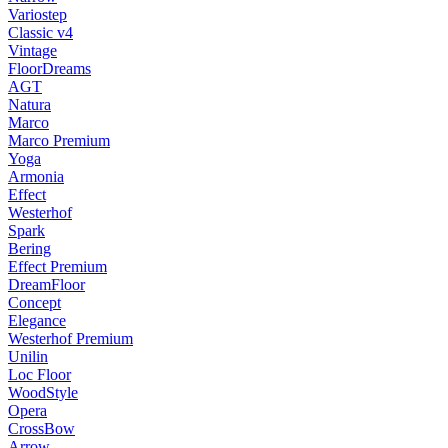
Variostep
Classic v4
Vintage
FloorDreams
AGT
Natura
Marco
Marco Premium
Yoga
Armonia
Effect
Westerhof
Spark
Bering
Effect Premium
DreamFloor
Concept
Elegance
Westerhof Premium
Unilin
Loc Floor
WoodStyle
Opera
CrossBow
Arrow