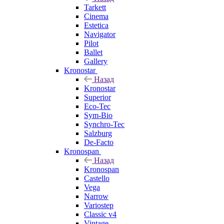
Tarkett
Cinema
Estetica
Navigator
Pilot
Ballet
Gallery
Kronostar
Назад
Kronostar
Superior
Eco-Tec
Sym-Bio
Synchro-Tec
Salzburg
De-Facto
Kronospan
Назад
Kronospan
Castello
Vega
Narrow
Variostep
Classic v4
Vintage