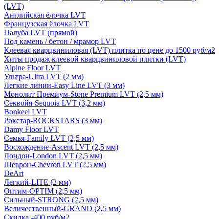
(LVT)
Английская ёлочка LVT
Французская ёлочка LVT
Палуба LVT (прямой)
Под камень / бетон / мрамор LVT
Клеевая кварцвиниловая (LVT) плитка по цене до 1500 руб/м2
Хиты продаж клеевой кварцвиниловой плитки (LVT)
Alpine Floor LVT
Ультра-Ultra LVT (2 мм)
Легкие линии-Easy Line LVT (3 мм)
Монолит Премиум-Stone Premium LVT (2,5 мм)
Секвойя-Sequoia LVT (3,2 мм)
Bonkeel LVT
Рокстар-ROCKSTARS (3 мм)
Damy Floor LVT
Семья-Family LVT (2,5 мм)
Восхождение-Ascent LVT (2,5 мм)
Лондон-London LVT (2,5 мм)
Шеврон-Chevron LVT (2,5 мм)
DeArt
Легкий-LITE (2 мм)
Оптим-OPTIM (2,5 мм)
Сильный-STRONG (2,5 мм)
Величественный-GRAND (2,5 мм)
Скидка -400 руб/м2