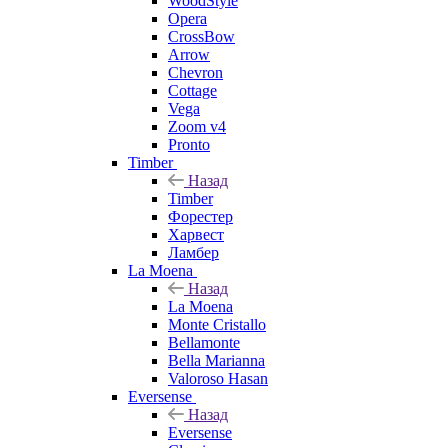
WoodStyle
Opera
CrossBow
Arrow
Chevron
Cottage
Vega
Zoom v4
Pronto
Timber
Назад
Timber
Форестер
Харвест
Ламбер
La Moena
Назад
La Moena
Monte Cristallo
Bellamonte
Bella Marianna
Valoroso Hasan
Eversense
Назад
Eversense