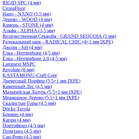
RIGID SPC (4 мм)
CronaFloor
Нано - NANO (3,5 мм)
Дерево - WOOD (4 мм)
Камень - STONE (4 мм)
Альфа - ALPHA (3,5 мм)
Величественная Секвойя - GRAND SEQUOIA (5 мм)
Радикальный шик - RADICAL CHIC (4+1 мм IXPE)
Джоли - Joli (4 мм)
Ёлка - Herringbone (4,5 мм)
Ёлка - Herringbone 2.0 (4,5 мм)
Laminext MSPC
Revolute (8 мм)
KASTAMONU-Craft Core
Древесный Порфир (5,5+1 мм IXPE)
Каменный Лес (4,5 мм)
Мальтийская Лазурь (5,5+1 мм IXPE)
Мраморное Дерево (5,5+1 мм IXPE)
Скалистые Горы (4,5 мм)
Döcke Tavola
Бормио (4 мм)
Капри (4 мм)
Портофино (4,5 мм)
Позитано (4,5 мм)
Сан-Ремо (4,5 мм)