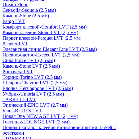
Dream Floor
Секвойя-Sequoia (2,5 мм)
Камень-Stone (2,5 мм)
Fargo LVT
Комфорт клеевой-Comfort LVT (2,5 мм)
Камень клеевой-Stone LVT (2,5 мм)
Паркет клеевой-Parquet LVT (2,5 мм)
Planker LVT
Элегантная линия-Elegant Line LVT (2,5 мм)
Превосходство-Exceed LVT (2,5 мм)
Сила-Force LVT (2,5 мм)
Камень-Stone LVT (2,5 мм)
Primavera LVT
Торино-Torino LVT (2,5 мм)
Шеврон-Chevron LVT (2,5 мм)
Ёлочка-Herringbone LVT (2,5 мм)
Умбрия-Umbria LVT (2,5 мм)
TARKETT LVT
Эпический-EPIC LVT (2,7 мм)
Блюз-BLUES LVT
Новая Эра-NEW AGE LVT (2,1 мм)
Гостиная-LOUNGE LVT (3 мм)
Полный каталог клеевой виниловой плитки Tarkett с
остатками
TIMBER LVT