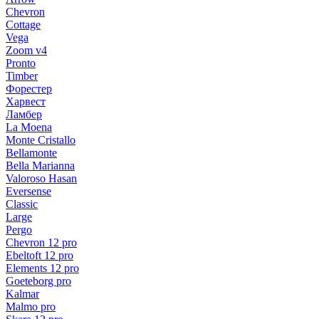
Chevron
Cottage
Vega
Zoom v4
Pronto
Timber
Форестер
Харвест
Ламбер
La Moena
Monte Cristallo
Bellamonte
Bella Marianna
Valoroso Hasan
Eversense
Classic
Large
Pergo
Chevron 12 pro
Ebeltoft 12 pro
Elements 12 pro
Goeteborg pro
Kalmar
Malmo pro