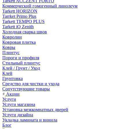
Tarkett ACCZENT FORTO
Коммерческий гомогенный линолеум
Tarkett HORIZON
Tarrket Primo Plus
Tarkett TEMPO PLUS
Tarkett iQ Zenith
Холодная сварка швов
Ковролин
Ковровая плитка
Ковры
Плинтус
Пороги и профиля
Стильный плинтус
Клей / Грунт / Уход
Клей
Грунтовка
Средство для чистки и ухода
Сопутствующие товары
Акции
Услуги
Услуги магазина
Установка межкомнатных дверей
Услуги дизайна
Укладка ламината и винила
Блог