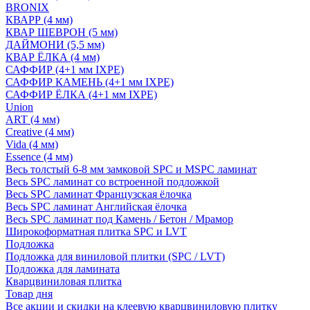
BRONIX
КВАРР (4 мм)
КВАР ШЕВРОН (5 мм)
ДАЙМОНИ (5,5 мм)
КВАР ЁЛКА (4 мм)
САФФИР (4+1 мм IXPE)
САФФИР КАМЕНЬ (4+1 мм IXPE)
САФФИР ЁЛКА (4+1 мм IXPE)
Union
ART (4 мм)
Creative (4 мм)
Vida (4 мм)
Essence (4 мм)
Весь толстый 6-8 мм замковой SPC и MSPC ламинат
Весь SPC ламинат со встроенной подложкой
Весь SPC ламинат Французская ёлочка
Весь SPC ламинат Английская ёлочка
Весь SPC ламинат под Камень / Бетон / Мрамор
Широкоформатная плитка SPC и LVT
Подложка
Подложка для виниловой плитки (SPC / LVT)
Подложка для ламината
Кварцвиниловая плитка
Товар дня
Все акции и скидки на клеевую кварцвиниловую плитку