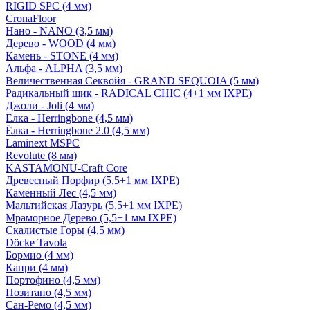
RIGID SPC (4 мм)
CronaFloor
Нано - NANO (3,5 мм)
Дерево - WOOD (4 мм)
Камень - STONE (4 мм)
Альфа - ALPHA (3,5 мм)
Величественная Секвойя - GRAND SEQUOIA (5 мм)
Радикальный шик - RADICAL CHIC (4+1 мм IXPE)
Джоли - Joli (4 мм)
Ёлка - Herringbone (4,5 мм)
Ёлка - Herringbone 2.0 (4,5 мм)
Laminext MSPC
Revolute (8 мм)
KASTAMONU-Craft Core
Древесный Порфир (5,5+1 мм IXPE)
Каменный Лес (4,5 мм)
Мальтийская Лазурь (5,5+1 мм IXPE)
Мраморное Дерево (5,5+1 мм IXPE)
Скалистые Горы (4,5 мм)
Döcke Tavola
Бормио (4 мм)
Капри (4 мм)
Портофино (4,5 мм)
Позитано (4,5 мм)
Сан-Ремо (4,5 мм)