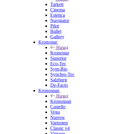
Tarkett
Cinema
Estetica
Navigator
Pilot
Ballet
Gallery
Kronostar
Назад
Kronostar
Superior
Eco-Tec
Sym-Bio
Synchro-Tec
Salzburg
De-Facto
Kronospan
Назад
Kronospan
Castello
Vega
Narrow
Variostep
Classic v4
Vintage