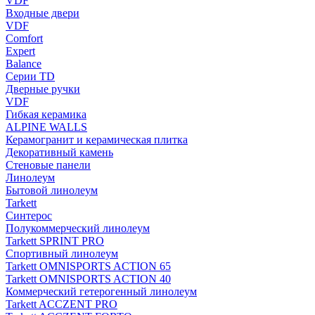
VDF
Входные двери
VDF
Comfort
Expert
Balance
Серии TD
Дверные ручки
VDF
Гибкая керамика
ALPINE WALLS
Керамогранит и керамическая плитка
Декоративный камень
Стеновые панели
Линолеум
Бытовой линолеум
Tarkett
Синтерос
Полукоммерческий линолеум
Tarkett SPRINT PRO
Спортивный линолеум
Tarkett OMNISPORTS ACTION 65
Tarkett OMNISPORTS ACTION 40
Коммерческий гетерогенный линолеум
Tarkett ACCZENT PRO