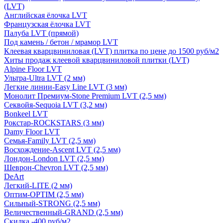
(LVT)
Английская ёлочка LVT
Французская ёлочка LVT
Палуба LVT (прямой)
Под камень / бетон / мрамор LVT
Клеевая кварцвиниловая (LVT) плитка по цене до 1500 руб/м2
Хиты продаж клеевой кварцвиниловой плитки (LVT)
Alpine Floor LVT
Ультра-Ultra LVT (2 мм)
Легкие линии-Easy Line LVT (3 мм)
Монолит Премиум-Stone Premium LVT (2,5 мм)
Секвойя-Sequoia LVT (3,2 мм)
Bonkeel LVT
Рокстар-ROCKSTARS (3 мм)
Damy Floor LVT
Семья-Family LVT (2,5 мм)
Восхождение-Ascent LVT (2,5 мм)
Лондон-London LVT (2,5 мм)
Шеврон-Chevron LVT (2,5 мм)
DeArt
Легкий-LITE (2 мм)
Оптим-OPTIM (2,5 мм)
Сильный-STRONG (2,5 мм)
Величественный-GRAND (2,5 мм)
Скидка -400 руб/м2