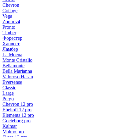
Chevron
Cottage
Vega
Zoom v4
Pronto
Timber
Форестер
Харвест
Ламбер
La Moena
Monte Cristallo
Bellamonte
Bella Marianna
Valoroso Hasan
Eversense
Classic
Large
Pergo
Chevron 12 pro
Ebeltoft 12 pro
Elements 12 pro
Goeteborg pro
Kalmar
Malmo pro