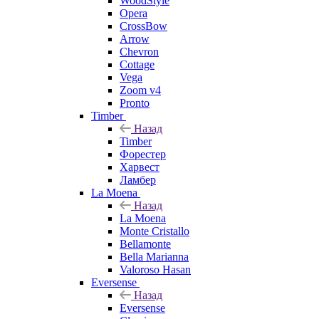
WoodStyle
Opera
CrossBow
Arrow
Chevron
Cottage
Vega
Zoom v4
Pronto
Timber
Назад
Timber
Форестер
Харвест
Ламбер
La Moena
Назад
La Moena
Monte Cristallo
Bellamonte
Bella Marianna
Valoroso Hasan
Eversense
Назад
Eversense