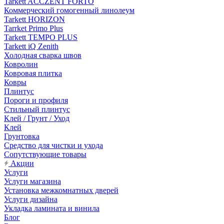
Tarkett ACCZENT FORTO
Коммерческий гомогенный линолеум
Tarkett HORIZON
Tarrket Primo Plus
Tarkett TEMPO PLUS
Tarkett iQ Zenith
Холодная сварка швов
Ковролин
Ковровая плитка
Ковры
Плинтус
Пороги и профиля
Стильный плинтус
Клей / Грунт / Уход
Клей
Грунтовка
Средство для чистки и ухода
Сопутствующие товары
Акции
Услуги
Услуги магазина
Установка межкомнатных дверей
Услуги дизайна
Укладка ламината и винила
Блог