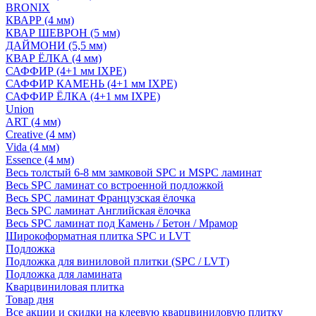
BRONIX
КВАРР (4 мм)
КВАР ШЕВРОН (5 мм)
ДАЙМОНИ (5,5 мм)
КВАР ЁЛКА (4 мм)
САФФИР (4+1 мм IXPE)
САФФИР КАМЕНЬ (4+1 мм IXPE)
САФФИР ЁЛКА (4+1 мм IXPE)
Union
ART (4 мм)
Creative (4 мм)
Vida (4 мм)
Essence (4 мм)
Весь толстый 6-8 мм замковой SPC и MSPC ламинат
Весь SPC ламинат со встроенной подложкой
Весь SPC ламинат Французская ёлочка
Весь SPC ламинат Английская ёлочка
Весь SPC ламинат под Камень / Бетон / Мрамор
Широкоформатная плитка SPC и LVT
Подложка
Подложка для виниловой плитки (SPC / LVT)
Подложка для ламината
Кварцвиниловая плитка
Товар дня
Все акции и скидки на клеевую кварцвиниловую плитку