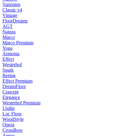
Variostep
Classic v4
Vintage
FloorDreams
AGT
Natura
Marco
Marco Premium
Yoga
Armonia
Effect
Westerhof
Spark
Bering
Effect Premium
DreamFloor
Concept
Elegance
Westerhof Premium
Unilin
Loc Floor
WoodStyle
Opera
CrossBow
Arrow