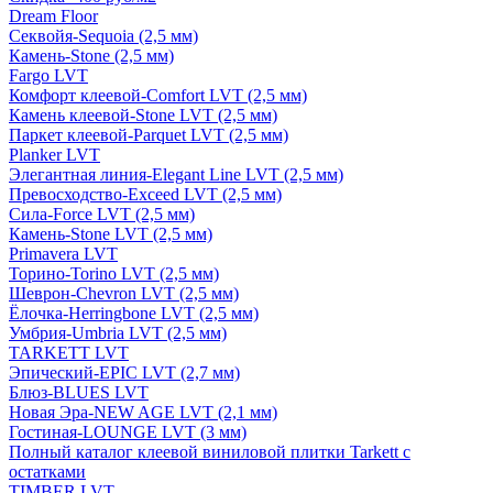
Dream Floor
Секвойя-Sequoia (2,5 мм)
Камень-Stone (2,5 мм)
Fargo LVT
Комфорт клеевой-Comfort LVT (2,5 мм)
Камень клеевой-Stone LVT (2,5 мм)
Паркет клеевой-Parquet LVT (2,5 мм)
Planker LVT
Элегантная линия-Elegant Line LVT (2,5 мм)
Превосходство-Exceed LVT (2,5 мм)
Сила-Force LVT (2,5 мм)
Камень-Stone LVT (2,5 мм)
Primavera LVT
Торино-Torino LVT (2,5 мм)
Шеврон-Chevron LVT (2,5 мм)
Ёлочка-Herringbone LVT (2,5 мм)
Умбрия-Umbria LVT (2,5 мм)
TARKETT LVT
Эпический-EPIC LVT (2,7 мм)
Блюз-BLUES LVT
Новая Эра-NEW AGE LVT (2,1 мм)
Гостиная-LOUNGE LVT (3 мм)
Полный каталог клеевой виниловой плитки Tarkett с
остатками
TIMBER LVT