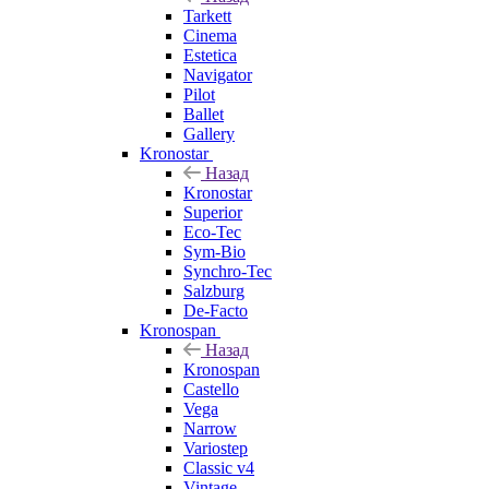
Tarkett
Cinema
Estetica
Navigator
Pilot
Ballet
Gallery
Kronostar
Назад
Kronostar
Superior
Eco-Tec
Sym-Bio
Synchro-Tec
Salzburg
De-Facto
Kronospan
Назад
Kronospan
Castello
Vega
Narrow
Variostep
Classic v4
Vintage