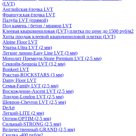
(LVT)
Английская ёлочка LVT
Французская ёлочка LVT
Палуба LVT (прямой)
Под камень / бетон / мрамор LVT
Клеевая кварцвиниловая (LVT) плитка по цене до 1500 руб/м2
Хиты продаж клеевой кварцвиниловой плитки (LVT)
Alpine Floor LVT
Ультра-Ultra LVT (2 мм)
Легкие линии-Easy Line LVT (3 мм)
Монолит Премиум-Stone Premium LVT (2,5 мм)
Секвойя-Sequoia LVT (3,2 мм)
Bonkeel LVT
Рокстар-ROCKSTARS (3 мм)
Damy Floor LVT
Семья-Family LVT (2,5 мм)
Восхождение-Ascent LVT (2,5 мм)
Лондон-London LVT (2,5 мм)
Шеврон-Chevron LVT (2,5 мм)
DeArt
Легкий-LITE (2 мм)
Оптим-OPTIM (2,5 мм)
Сильный-STRONG (2,5 мм)
Величественный-GRAND (2,5 мм)
Скидка -400 руб/м2