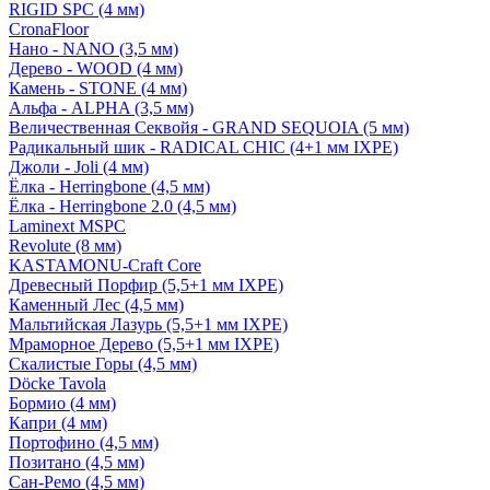
RIGID SPC (4 мм)
CronaFloor
Нано - NANO (3,5 мм)
Дерево - WOOD (4 мм)
Камень - STONE (4 мм)
Альфа - ALPHA (3,5 мм)
Величественная Секвойя - GRAND SEQUOIA (5 мм)
Радикальный шик - RADICAL CHIC (4+1 мм IXPE)
Джоли - Joli (4 мм)
Ёлка - Herringbone (4,5 мм)
Ёлка - Herringbone 2.0 (4,5 мм)
Laminext MSPC
Revolute (8 мм)
KASTAMONU-Craft Core
Древесный Порфир (5,5+1 мм IXPE)
Каменный Лес (4,5 мм)
Мальтийская Лазурь (5,5+1 мм IXPE)
Мраморное Дерево (5,5+1 мм IXPE)
Скалистые Горы (4,5 мм)
Döcke Tavola
Бормио (4 мм)
Капри (4 мм)
Портофино (4,5 мм)
Позитано (4,5 мм)
Сан-Ремо (4,5 мм)