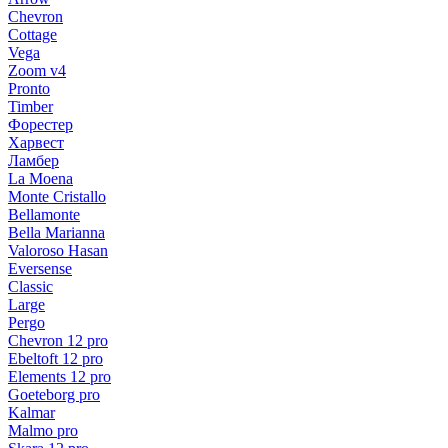
Chevron
Cottage
Vega
Zoom v4
Pronto
Timber
Форестер
Харвест
Ламбер
La Moena
Monte Cristallo
Bellamonte
Bella Marianna
Valoroso Hasan
Eversense
Classic
Large
Pergo
Chevron 12 pro
Ebeltoft 12 pro
Elements 12 pro
Goeteborg pro
Kalmar
Malmo pro