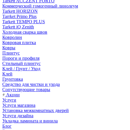
Tarkett ACCZENT FORTO
Коммерческий гомогенный линолеум
Tarkett HORIZON
Tarrket Primo Plus
Tarkett TEMPO PLUS
Tarkett iQ Zenith
Холодная сварка швов
Ковролин
Ковровая плитка
Ковры
Плинтус
Пороги и профиля
Стильный плинтус
Клей / Грунт / Уход
Клей
Грунтовка
Средство для чистки и ухода
Сопутствующие товары
Акции
Услуги
Услуги магазина
Установка межкомнатных дверей
Услуги дизайна
Укладка ламината и винила
Блог