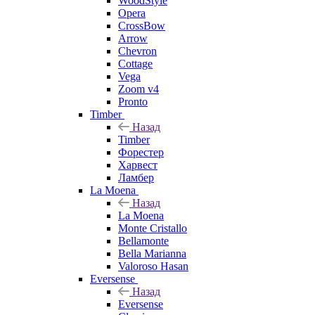
WoodStyle
Opera
CrossBow
Arrow
Chevron
Cottage
Vega
Zoom v4
Pronto
Timber
Назад
Timber
Форестер
Харвест
Ламбер
La Moena
Назад
La Moena
Monte Cristallo
Bellamonte
Bella Marianna
Valoroso Hasan
Eversense
Назад
Eversense