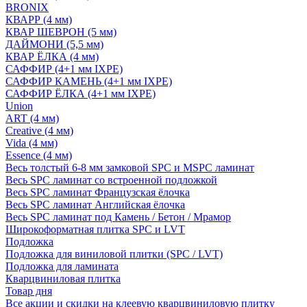
BRONIX
КВАРР (4 мм)
КВАР ШЕВРОН (5 мм)
ДАЙМОНИ (5,5 мм)
КВАР ЁЛКА (4 мм)
САФФИР (4+1 мм IXPE)
САФФИР КАМЕНЬ (4+1 мм IXPE)
САФФИР ЁЛКА (4+1 мм IXPE)
Union
ART (4 мм)
Creative (4 мм)
Vida (4 мм)
Essence (4 мм)
Весь толстый 6-8 мм замковой SPC и MSPC ламинат
Весь SPC ламинат со встроенной подложкой
Весь SPC ламинат Французская ёлочка
Весь SPC ламинат Английская ёлочка
Весь SPC ламинат под Камень / Бетон / Мрамор
Широкоформатная плитка SPC и LVT
Подложка
Подложка для виниловой плитки (SPC / LVT)
Подложка для ламината
Кварцвиниловая плитка
Товар дня
Все акции и скидки на клеевую кварцвиниловую плитку