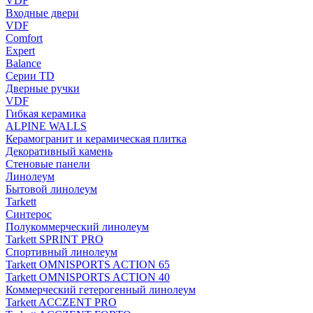
VDF
Входные двери
VDF
Comfort
Expert
Balance
Серии TD
Дверные ручки
VDF
Гибкая керамика
ALPINE WALLS
Керамогранит и керамическая плитка
Декоративный камень
Стеновые панели
Линолеум
Бытовой линолеум
Tarkett
Синтерос
Полукоммерческий линолеум
Tarkett SPRINT PRO
Спортивный линолеум
Tarkett OMNISPORTS ACTION 65
Tarkett OMNISPORTS ACTION 40
Коммерческий гетерогенный линолеум
Tarkett ACCZENT PRO