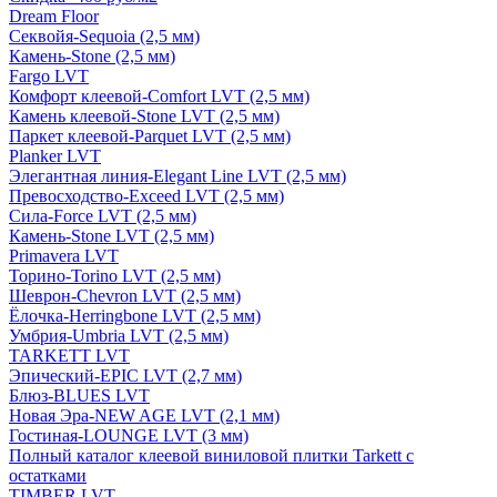
Dream Floor
Секвойя-Sequoia (2,5 мм)
Камень-Stone (2,5 мм)
Fargo LVT
Комфорт клеевой-Comfort LVT (2,5 мм)
Камень клеевой-Stone LVT (2,5 мм)
Паркет клеевой-Parquet LVT (2,5 мм)
Planker LVT
Элегантная линия-Elegant Line LVT (2,5 мм)
Превосходство-Exceed LVT (2,5 мм)
Сила-Force LVT (2,5 мм)
Камень-Stone LVT (2,5 мм)
Primavera LVT
Торино-Torino LVT (2,5 мм)
Шеврон-Chevron LVT (2,5 мм)
Ёлочка-Herringbone LVT (2,5 мм)
Умбрия-Umbria LVT (2,5 мм)
TARKETT LVT
Эпический-EPIC LVT (2,7 мм)
Блюз-BLUES LVT
Новая Эра-NEW AGE LVT (2,1 мм)
Гостиная-LOUNGE LVT (3 мм)
Полный каталог клеевой виниловой плитки Tarkett с
остатками
TIMBER LVT