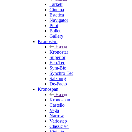
Tarkett
Cinema
Estetica
Navigator
Pilot
Ballet
Gallery
Kronostar
Назад
Kronostar
Superior
Eco-Tec
Sym-Bio
Synchro-Tec
Salzburg
De-Facto
Kronospan
Назад
Kronospan
Castello
Vega
Narrow
Variostep
Classic v4
Vintage