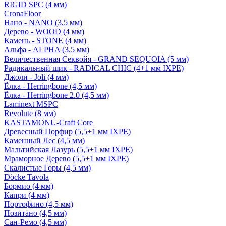
RIGID SPC (4 мм)
CronaFloor
Нано - NANO (3,5 мм)
Дерево - WOOD (4 мм)
Камень - STONE (4 мм)
Альфа - ALPHA (3,5 мм)
Величественная Секвойя - GRAND SEQUOIA (5 мм)
Радикальный шик - RADICAL CHIC (4+1 мм IXPE)
Джоли - Joli (4 мм)
Ёлка - Herringbone (4,5 мм)
Ёлка - Herringbone 2.0 (4,5 мм)
Laminext MSPC
Revolute (8 мм)
KASTAMONU-Craft Core
Древесный Порфир (5,5+1 мм IXPE)
Каменный Лес (4,5 мм)
Мальтийская Лазурь (5,5+1 мм IXPE)
Мраморное Дерево (5,5+1 мм IXPE)
Скалистые Горы (4,5 мм)
Döcke Tavola
Бормио (4 мм)
Капри (4 мм)
Портофино (4,5 мм)
Позитано (4,5 мм)
Сан-Ремо (4,5 мм)