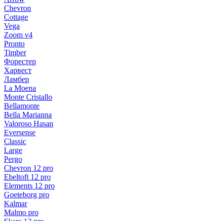
Chevron
Cottage
Vega
Zoom v4
Pronto
Timber
Форестер
Харвест
Ламбер
La Moena
Monte Cristallo
Bellamonte
Bella Marianna
Valoroso Hasan
Eversense
Classic
Large
Pergo
Chevron 12 pro
Ebeltoft 12 pro
Elements 12 pro
Goeteborg pro
Kalmar
Malmo pro