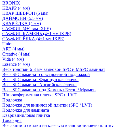
BRONIX
КВАРР (4 мм)
КВАР ШЕВРОН (5 мм)
ДАЙМОНИ (5,5 мм)
КВАР ЁЛКА (4 мм)
САФФИР (4+1 мм IXPE)
САФФИР КАМЕНЬ (4+1 мм IXPE)
САФФИР ЁЛКА (4+1 мм IXPE)
Union
ART (4 мм)
Creative (4 мм)
Vida (4 мм)
Essence (4 мм)
Весь толстый 6-8 мм замковой SPC и MSPC ламинат
Весь SPC ламинат со встроенной подложкой
Весь SPC ламинат Французская ёлочка
Весь SPC ламинат Английская ёлочка
Весь SPC ламинат под Камень / Бетон / Мрамор
Широкоформатная плитка SPC и LVT
Подложка
Подложка для виниловой плитки (SPC / LVT)
Подложка для ламината
Кварцвиниловая плитка
Товар дня
Все акции и скидки на клеевую кварцвиниловую плитку