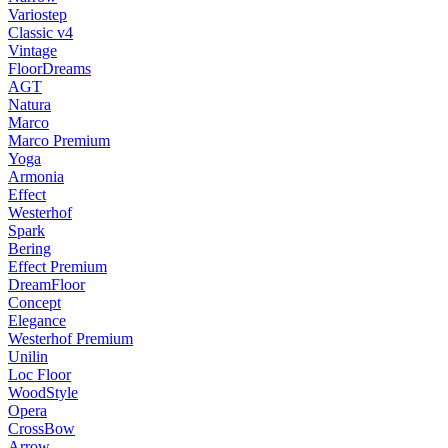
Variostep
Classic v4
Vintage
FloorDreams
AGT
Natura
Marco
Marco Premium
Yoga
Armonia
Effect
Westerhof
Spark
Bering
Effect Premium
DreamFloor
Concept
Elegance
Westerhof Premium
Unilin
Loc Floor
WoodStyle
Opera
CrossBow
Arrow