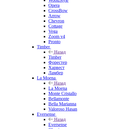
WoodStyle
Opera
CrossBow
Arrow
Chevron
Cottage
Vega
Zoom v4
Pronto
Timber
Назад
Timber
Форестер
Харвест
Ламбер
La Moena
Назад
La Moena
Monte Cristallo
Bellamonte
Bella Marianna
Valoroso Hasan
Eversense
Назад
Eversense