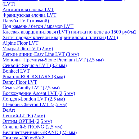
(LVT)
Английская ёлочка LVT
Французская ёлочка LVT
Палуба LVT (прямой)
Под камень / бетон / мрамор LVT
Клеевая кварцвиниловая (LVT) плитка по цене до 1500 руб/м2
Хиты продаж клеевой кварцвиниловой плитки (LVT)
Alpine Floor LVT
Ультра-Ultra LVT (2 мм)
Легкие линии-Easy Line LVT (3 мм)
Монолит Премиум-Stone Premium LVT (2,5 мм)
Секвойя-Sequoia LVT (3,2 мм)
Bonkeel LVT
Рокстар-ROCKSTARS (3 мм)
Damy Floor LVT
Семья-Family LVT (2,5 мм)
Восхождение-Ascent LVT (2,5 мм)
Лондон-London LVT (2,5 мм)
Шеврон-Chevron LVT (2,5 мм)
DeArt
Легкий-LITE (2 мм)
Оптим-OPTIM (2,5 мм)
Сильный-STRONG (2,5 мм)
Величественный-GRAND (2,5 мм)
Скидка -400 руб/м2