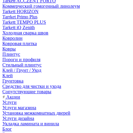
Tarkett ACCZENT FORTO
Коммерческий гомогенный линолеум
Tarkett HORIZON
Tarrket Primo Plus
Tarkett TEMPO PLUS
Tarkett iQ Zenith
Холодная сварка швов
Ковролин
Ковровая плитка
Ковры
Плинтус
Пороги и профиля
Стильный плинтус
Клей / Грунт / Уход
Клей
Грунтовка
Средство для чистки и ухода
Сопутствующие товары
Акции
Услуги
Услуги магазина
Установка межкомнатных дверей
Услуги дизайна
Укладка ламината и винила
Блог