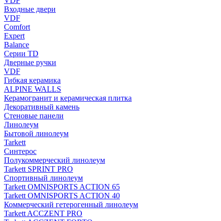
VDF
Входные двери
VDF
Comfort
Expert
Balance
Серии TD
Дверные ручки
VDF
Гибкая керамика
ALPINE WALLS
Керамогранит и керамическая плитка
Декоративный камень
Стеновые панели
Линолеум
Бытовой линолеум
Tarkett
Синтерос
Полукоммерческий линолеум
Tarkett SPRINT PRO
Спортивный линолеум
Tarkett OMNISPORTS ACTION 65
Tarkett OMNISPORTS ACTION 40
Коммерческий гетерогенный линолеум
Tarkett ACCZENT PRO