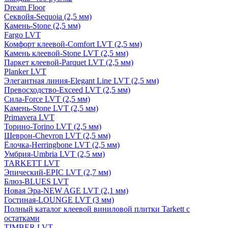
Dream Floor
Секвойя-Sequoia (2,5 мм)
Камень-Stone (2,5 мм)
Fargo LVT
Комфорт клеевой-Comfort LVT (2,5 мм)
Камень клеевой-Stone LVT (2,5 мм)
Паркет клеевой-Parquet LVT (2,5 мм)
Planker LVT
Элегантная линия-Elegant Line LVT (2,5 мм)
Превосходство-Exceed LVT (2,5 мм)
Сила-Force LVT (2,5 мм)
Камень-Stone LVT (2,5 мм)
Primavera LVT
Торино-Torino LVT (2,5 мм)
Шеврон-Chevron LVT (2,5 мм)
Ёлочка-Herringbone LVT (2,5 мм)
Умбрия-Umbria LVT (2,5 мм)
TARKETT LVT
Эпический-EPIC LVT (2,7 мм)
Блюз-BLUES LVT
Новая Эра-NEW AGE LVT (2,1 мм)
Гостиная-LOUNGE LVT (3 мм)
Полный каталог клеевой виниловой плитки Tarkett с
остатками
TIMBER LVT