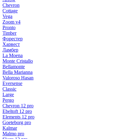
Chevron
Cottage
Vega
Zoom v4
Pronto
Timber
Форестер
Харвест
Ламбер
La Moena
Monte Cristallo
Bellamonte
Bella Marianna
Valoroso Hasan
Eversense
Classic
Large
Pergo
Chevron 12 pro
Ebeltoft 12 pro
Elements 12 pro
Goeteborg pro
Kalmar
Malmo pro