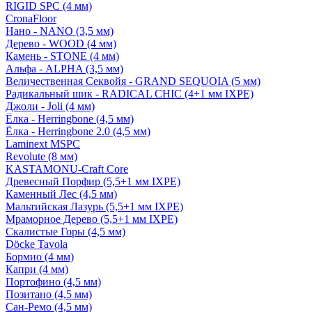
RIGID SPC (4 мм)
CronaFloor
Нано - NANO (3,5 мм)
Дерево - WOOD (4 мм)
Камень - STONE (4 мм)
Альфа - ALPHA (3,5 мм)
Величественная Секвойя - GRAND SEQUOIA (5 мм)
Радикальный шик - RADICAL CHIC (4+1 мм IXPE)
Джоли - Joli (4 мм)
Ёлка - Herringbone (4,5 мм)
Ёлка - Herringbone 2.0 (4,5 мм)
Laminext MSPC
Revolute (8 мм)
KASTAMONU-Craft Core
Древесный Порфир (5,5+1 мм IXPE)
Каменный Лес (4,5 мм)
Мальтийская Лазурь (5,5+1 мм IXPE)
Мраморное Дерево (5,5+1 мм IXPE)
Скалистые Горы (4,5 мм)
Döcke Tavola
Бормио (4 мм)
Капри (4 мм)
Портофино (4,5 мм)
Позитано (4,5 мм)
Сан-Ремо (4,5 мм)