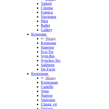
Tarkett
Cinema
Estetica
Navigator
Pilot
Ballet
Gallery
Kronostar
Назад
Kronostar
Superior
Eco-Tec
Sym-Bio
Synchro-Tec
Salzburg
De-Facto
Kronospan
Назад
Kronospan
Castello
Vega
Narrow
Variostep
Classic v4
Vintage