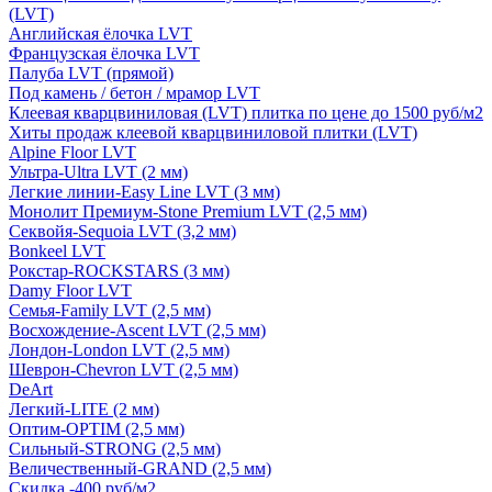
(LVT)
Английская ёлочка LVT
Французская ёлочка LVT
Палуба LVT (прямой)
Под камень / бетон / мрамор LVT
Клеевая кварцвиниловая (LVT) плитка по цене до 1500 руб/м2
Хиты продаж клеевой кварцвиниловой плитки (LVT)
Alpine Floor LVT
Ультра-Ultra LVT (2 мм)
Легкие линии-Easy Line LVT (3 мм)
Монолит Премиум-Stone Premium LVT (2,5 мм)
Секвойя-Sequoia LVT (3,2 мм)
Bonkeel LVT
Рокстар-ROCKSTARS (3 мм)
Damy Floor LVT
Семья-Family LVT (2,5 мм)
Восхождение-Ascent LVT (2,5 мм)
Лондон-London LVT (2,5 мм)
Шеврон-Chevron LVT (2,5 мм)
DeArt
Легкий-LITE (2 мм)
Оптим-OPTIM (2,5 мм)
Сильный-STRONG (2,5 мм)
Величественный-GRAND (2,5 мм)
Скидка -400 руб/м2