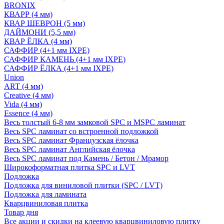
BRONIX
КВАРР (4 мм)
КВАР ШЕВРОН (5 мм)
ДАЙМОНИ (5,5 мм)
КВАР ЁЛКА (4 мм)
САФФИР (4+1 мм IXPE)
САФФИР КАМЕНЬ (4+1 мм IXPE)
САФФИР ЁЛКА (4+1 мм IXPE)
Union
ART (4 мм)
Creative (4 мм)
Vida (4 мм)
Essence (4 мм)
Весь толстый 6-8 мм замковой SPC и MSPC ламинат
Весь SPC ламинат со встроенной подложкой
Весь SPC ламинат Французская ёлочка
Весь SPC ламинат Английская ёлочка
Весь SPC ламинат под Камень / Бетон / Мрамор
Широкоформатная плитка SPC и LVT
Подложка
Подложка для виниловой плитки (SPC / LVT)
Подложка для ламината
Кварцвиниловая плитка
Товар дня
Все акции и скидки на клеевую кварцвиниловую плитку