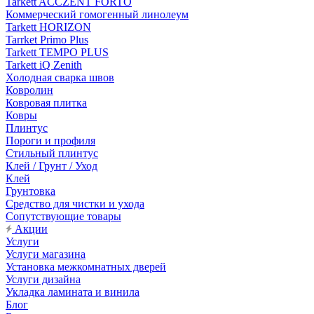
Tarkett ACCZENT FORTO
Коммерческий гомогенный линолеум
Tarkett HORIZON
Tarrket Primo Plus
Tarkett TEMPO PLUS
Tarkett iQ Zenith
Холодная сварка швов
Ковролин
Ковровая плитка
Ковры
Плинтус
Пороги и профиля
Стильный плинтус
Клей / Грунт / Уход
Клей
Грунтовка
Средство для чистки и ухода
Сопутствующие товары
Акции
Услуги
Услуги магазина
Установка межкомнатных дверей
Услуги дизайна
Укладка ламината и винила
Блог