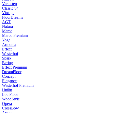
Variostep
Classic v4
Vintage
FloorDreams
AGT
Natura
Marco
Marco Premium
Yoga
Armonia
Effect
Westerhof
Spark
Bering
Effect Premium
DreamFloor
Concept
Elegance
Westerhof Premium
Unilin
Loc Floor
WoodStyle
Opera
CrossBow
Arrow