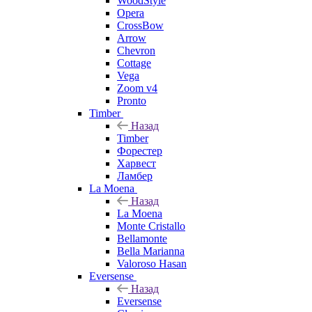
WoodStyle
Opera
CrossBow
Arrow
Chevron
Cottage
Vega
Zoom v4
Pronto
Timber
Назад
Timber
Форестер
Харвест
Ламбер
La Moena
Назад
La Moena
Monte Cristallo
Bellamonte
Bella Marianna
Valoroso Hasan
Eversense
Назад
Eversense