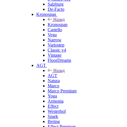
Salzburg
De-Facto
Kronospan
Назад
Kronospan
Castello
Vega
Narrow
Variostep
Classic v4
Vintage
FloorDreams
AGT
Назад
AGT
Natura
Marco
Marco Premium
Yoga
Armonia
Effect
Westerhof
Spark
Bering
Effect Premium