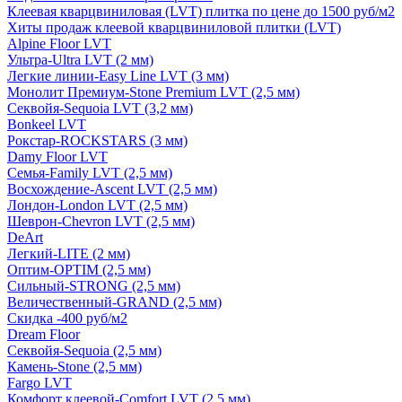
Клеевая кварцвиниловая (LVT) плитка по цене до 1500 руб/м2
Хиты продаж клеевой кварцвиниловой плитки (LVT)
Alpine Floor LVT
Ультра-Ultra LVT (2 мм)
Легкие линии-Easy Line LVT (3 мм)
Монолит Премиум-Stone Premium LVT (2,5 мм)
Секвойя-Sequoia LVT (3,2 мм)
Bonkeel LVT
Рокстар-ROCKSTARS (3 мм)
Damy Floor LVT
Семья-Family LVT (2,5 мм)
Восхождение-Ascent LVT (2,5 мм)
Лондон-London LVT (2,5 мм)
Шеврон-Chevron LVT (2,5 мм)
DeArt
Легкий-LITE (2 мм)
Оптим-OPTIM (2,5 мм)
Сильный-STRONG (2,5 мм)
Величественный-GRAND (2,5 мм)
Скидка -400 руб/м2
Dream Floor
Секвойя-Sequoia (2,5 мм)
Камень-Stone (2,5 мм)
Fargo LVT
Комфорт клеевой-Comfort LVT (2,5 мм)