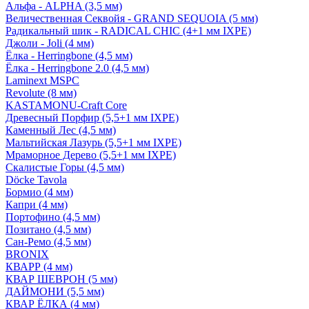
Альфа - ALPHA (3,5 мм)
Величественная Секвойя - GRAND SEQUOIA (5 мм)
Радикальный шик - RADICAL CHIC (4+1 мм IXPE)
Джоли - Joli (4 мм)
Ёлка - Herringbone (4,5 мм)
Ёлка - Herringbone 2.0 (4,5 мм)
Laminext MSPC
Revolute (8 мм)
KASTAMONU-Craft Core
Древесный Порфир (5,5+1 мм IXPE)
Каменный Лес (4,5 мм)
Мальтийская Лазурь (5,5+1 мм IXPE)
Мраморное Дерево (5,5+1 мм IXPE)
Скалистые Горы (4,5 мм)
Döcke Tavola
Бормио (4 мм)
Капри (4 мм)
Портофино (4,5 мм)
Позитано (4,5 мм)
Сан-Ремо (4,5 мм)
BRONIX
КВАРР (4 мм)
КВАР ШЕВРОН (5 мм)
ДАЙМОНИ (5,5 мм)
КВАР ЁЛКА (4 мм)