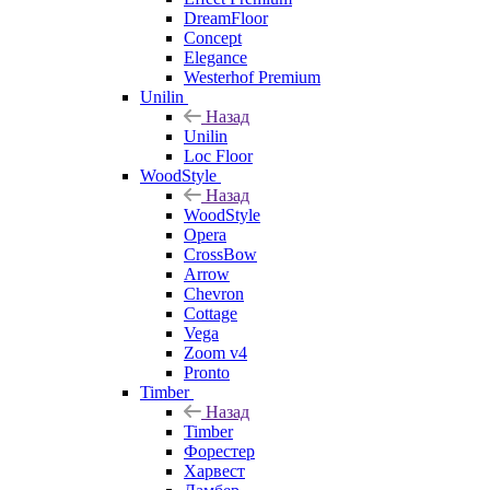
DreamFloor
Concept
Elegance
Westerhof Premium
Unilin
Назад
Unilin
Loc Floor
WoodStyle
Назад
WoodStyle
Opera
CrossBow
Arrow
Chevron
Cottage
Vega
Zoom v4
Pronto
Timber
Назад
Timber
Форестер
Харвест