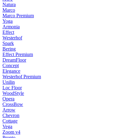
Natura
Marco
Marco Premium
Yoga
Armonia
Effect
Westerhof
Spark
Bering
Effect Premium
DreamFloor
Concept
Elegance
Westerhof Premium
Unilin
Loc Floor
WoodStyle
Opera
CrossBow
Arrow
Chevron
Cottage
Vega
Zoom v4
Pronto