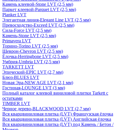
Камень клеевой-Stone LVT (2,5 мм)
Паркет клеевой-Parquet LVT (2,5 мм)
Planker LVT
Элегантная линия-Elegant Line LVT (2,5 мм)
Превосходство-Exceed LVT (2,5 мм)
Сила-Force LVT (2,5 мм)
Камень-Stone LVT (2,5 мм)
Primavera LVT
Торино-Torino LVT (2,5 мм)
Шеврон-Chevron LVT (2,5 мм)
Ёлочка-Herringbone LVT (2,5 мм)
Умбрия-Umbria LVT (2,5 мм)
TARKETT LVT
Эпический-EPIC LVT (2,7 мм)
Блюз-BLUES LVT
Новая Эра-NEW AGE LVT (2,1 мм)
Гостиная-LOUNGE LVT (3 мм)
Полный каталог клеевой виниловой плитки Tarkett с
остатками
TIMBER LVT
Черное дерево-BLACKWOOD LVT (2,7 мм)
Вся кварцвиниловая плитка (LVT) Французская ёлочка
Вся кварцвиниловая плитка (LVT) Английская ёлочка
Вся кварцвиниловая плитка (LVT) под Камень / Бетон /
Мрамор