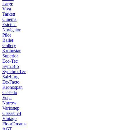
Large
Viva
Tarkett
Cinema
Estetica
Navigator
Pilot
Ballet
Gallery
Kronostar
Superior
Eco-Tec
Sym-Bio
Synchro-Tec
Salzburg
De-Facto
Kronospan
Castello
Vega
Narrow
Variostep
Classic v4
Vintage
FloorDreams
AGT