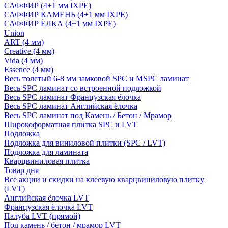
САФФИР (4+1 мм IXPE)
САФФИР КАМЕНЬ (4+1 мм IXPE)
САФФИР ЁЛКА (4+1 мм IXPE)
Union
ART (4 мм)
Creative (4 мм)
Vida (4 мм)
Essence (4 мм)
Весь толстый 6-8 мм замковой SPC и MSPC ламинат
Весь SPC ламинат со встроенной подложкой
Весь SPC ламинат Французская ёлочка
Весь SPC ламинат Английская ёлочка
Весь SPC ламинат под Камень / Бетон / Мрамор
Широкоформатная плитка SPC и LVT
Подложка
Подложка для виниловой плитки (SPC / LVT)
Подложка для ламината
Кварцвиниловая плитка
Товар дня
Все акции и скидки на клеевую кварцвиниловую плитку
(LVT)
Английская ёлочка LVT
Французская ёлочка LVT
Палуба LVT (прямой)
Под камень / бетон / мрамор LVT