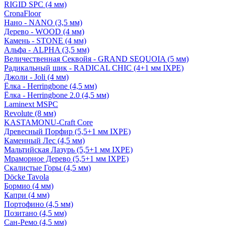
RIGID SPC (4 мм)
CronaFloor
Нано - NANO (3,5 мм)
Дерево - WOOD (4 мм)
Камень - STONE (4 мм)
Альфа - ALPHA (3,5 мм)
Величественная Секвойя - GRAND SEQUOIA (5 мм)
Радикальный шик - RADICAL CHIC (4+1 мм IXPE)
Джоли - Joli (4 мм)
Ёлка - Herringbone (4,5 мм)
Ёлка - Herringbone 2.0 (4,5 мм)
Laminext MSPC
Revolute (8 мм)
KASTAMONU-Craft Core
Древесный Порфир (5,5+1 мм IXPE)
Каменный Лес (4,5 мм)
Мальтийская Лазурь (5,5+1 мм IXPE)
Мраморное Дерево (5,5+1 мм IXPE)
Скалистые Горы (4,5 мм)
Döcke Tavola
Бормио (4 мм)
Капри (4 мм)
Портофино (4,5 мм)
Позитано (4,5 мм)
Сан-Ремо (4,5 мм)