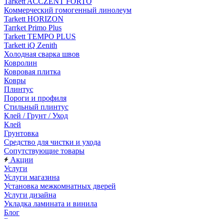
Tarkett ACCZENT FORTO
Коммерческий гомогенный линолеум
Tarkett HORIZON
Tarrket Primo Plus
Tarkett TEMPO PLUS
Tarkett iQ Zenith
Холодная сварка швов
Ковролин
Ковровая плитка
Ковры
Плинтус
Пороги и профиля
Стильный плинтус
Клей / Грунт / Уход
Клей
Грунтовка
Средство для чистки и ухода
Сопутствующие товары
Акции
Услуги
Услуги магазина
Установка межкомнатных дверей
Услуги дизайна
Укладка ламината и винила
Блог