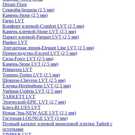
Dream Floor
Секвойя-Sequoia (2,5 мм)
Камень-Stone (2,5 мм)
Fargo LVT
Комфорт клеевой-Comfort LVT (2,5 мм)
Камень клеевой-Stone LVT (2,5 мм)
Паркет клеевой-Parquet LVT (2,5 мм)
Planker LVT
Элегантная линия-Elegant Line LVT (2,5 мм)
Превосходство-Exceed LVT (2,5 мм)
Сила-Force LVT (2,5 мм)
Камень-Stone LVT (2,5 мм)
Primavera LVT
Торино-Torino LVT (2,5 мм)
Шеврон-Chevron LVT (2,5 мм)
Ёлочка-Herringbone LVT (2,5 мм)
Умбрия-Umbria LVT (2,5 мм)
TARKETT LVT
Эпический-EPIC LVT (2,7 мм)
Блюз-BLUES LVT
Новая Эра-NEW AGE LVT (2,1 мм)
Гостиная-LOUNGE LVT (3 мм)
Полный каталог клеевой виниловой плитки Tarkett с
остатками
TIMBER LVT