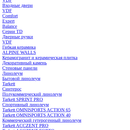
VDF
Входные двери
VDF
Comfort
Expert
Balance
Серии TD
Дверные ручки
VDF
Гибкая керамика
ALPINE WALLS
Керамогранит и керамическая плитка
Декоративный камень
Стеновые панели
Линолеум
Бытовой линолеум
Tarkett
Синтерос
Полукоммерческий линолеум
Tarkett SPRINT PRO
Спортивный линолеум
Tarkett OMNISPORTS ACTION 65
Tarkett OMNISPORTS ACTION 40
Коммерческий гетерогенный линолеум
Tarkett ACCZENT PRO