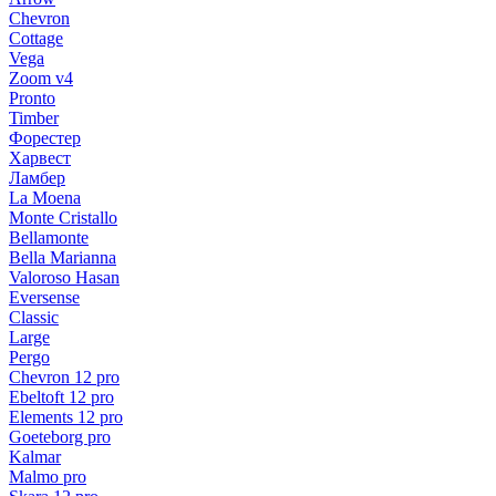
Chevron
Cottage
Vega
Zoom v4
Pronto
Timber
Форестер
Харвест
Ламбер
La Moena
Monte Cristallo
Bellamonte
Bella Marianna
Valoroso Hasan
Eversense
Classic
Large
Pergo
Chevron 12 pro
Ebeltoft 12 pro
Elements 12 pro
Goeteborg pro
Kalmar
Malmo pro