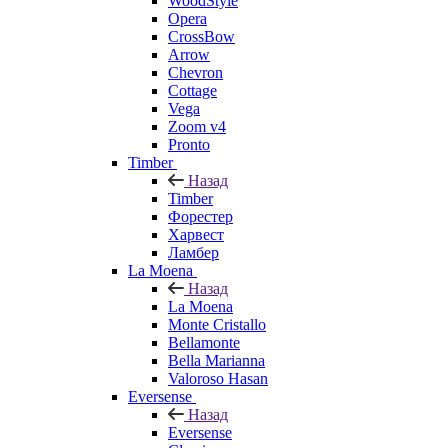
WoodStyle
Opera
CrossBow
Arrow
Chevron
Cottage
Vega
Zoom v4
Pronto
Timber
Назад
Timber
Форестер
Харвест
Ламбер
La Moena
Назад
La Moena
Monte Cristallo
Bellamonte
Bella Marianna
Valoroso Hasan
Eversense
Назад
Eversense