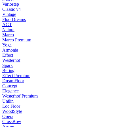
Variostep
Classic v4
Vintage
FloorDreams
AGT
Natura
Marco
Marco Premium
Yoga
Armonia
Effect
Westerhof
Spark
Bering
Effect Premium
DreamFloor
Concept
Elegance
Westerhof Premium
Unilin
Loc Floor
WoodStyle
Opera
CrossBow
Arrow