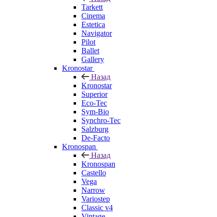
Tarkett
Cinema
Estetica
Navigator
Pilot
Ballet
Gallery
Kronostar
Назад
Kronostar
Superior
Eco-Tec
Sym-Bio
Synchro-Tec
Salzburg
De-Facto
Kronospan
Назад
Kronospan
Castello
Vega
Narrow
Variostep
Classic v4
Vintage