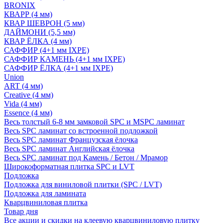
BRONIX
КВАРР (4 мм)
КВАР ШЕВРОН (5 мм)
ДАЙМОНИ (5,5 мм)
КВАР ЁЛКА (4 мм)
САФФИР (4+1 мм IXPE)
САФФИР КАМЕНЬ (4+1 мм IXPE)
САФФИР ЁЛКА (4+1 мм IXPE)
Union
ART (4 мм)
Creative (4 мм)
Vida (4 мм)
Essence (4 мм)
Весь толстый 6-8 мм замковой SPC и MSPC ламинат
Весь SPC ламинат со встроенной подложкой
Весь SPC ламинат Французская ёлочка
Весь SPC ламинат Английская ёлочка
Весь SPC ламинат под Камень / Бетон / Мрамор
Широкоформатная плитка SPC и LVT
Подложка
Подложка для виниловой плитки (SPC / LVT)
Подложка для ламината
Кварцвиниловая плитка
Товар дня
Все акции и скидки на клеевую кварцвиниловую плитку