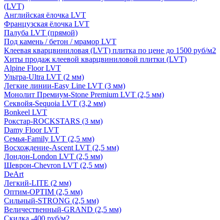
(LVT)
Английская ёлочка LVT
Французская ёлочка LVT
Палуба LVT (прямой)
Под камень / бетон / мрамор LVT
Клеевая кварцвиниловая (LVT) плитка по цене до 1500 руб/м2
Хиты продаж клеевой кварцвиниловой плитки (LVT)
Alpine Floor LVT
Ультра-Ultra LVT (2 мм)
Легкие линии-Easy Line LVT (3 мм)
Монолит Премиум-Stone Premium LVT (2,5 мм)
Секвойя-Sequoia LVT (3,2 мм)
Bonkeel LVT
Рокстар-ROCKSTARS (3 мм)
Damy Floor LVT
Семья-Family LVT (2,5 мм)
Восхождение-Ascent LVT (2,5 мм)
Лондон-London LVT (2,5 мм)
Шеврон-Chevron LVT (2,5 мм)
DeArt
Легкий-LITE (2 мм)
Оптим-OPTIM (2,5 мм)
Сильный-STRONG (2,5 мм)
Величественный-GRAND (2,5 мм)
Скидка -400 руб/м2